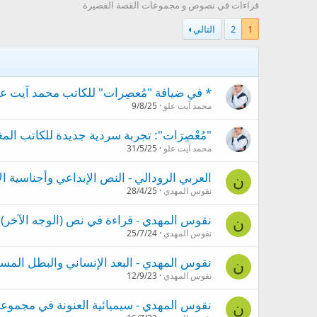
قراءات في نصوص و مجموعات القصة القصيرة
1
2
التالي
* في ضيافة "مُعصِرات" للكاتب محمد آيت علو.
محمد آيت علو
9/8/25
"مُعْصِرَات": تجربة سردية جديدة للكاتب ال
محمد آيت علو
31/5/25
العربي الرودالي - النص الإبداعي وأجناسية 
ن
نقوس المهدي
28/4/25
نقوس المهدي - قراءة في نص (الوجه الآخر)
ن
نقوس المهدي
25/7/24
نقوس المهدي - البعد الإنساني والبطل المس
ن
نقوس المهدي
12/9/23
نقوس المهدي - سيميائية العنونة في مجموع
ن