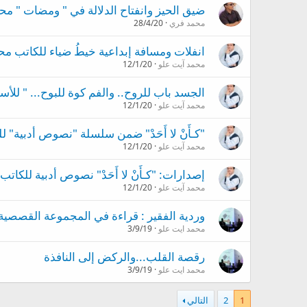
ضيق الحيز وانفتاح الدلالة في " ومضات " مح
محمد فري
28/4/20
انفلات ومسافة إبداعية خيطُ ضياء للكاتب مح
محمد آيت علو
12/1/20
الجسد باب للروح.. والفم كوة للبوح... " للأس
محمد آيت علو
12/1/20
"كـأَنْ لا أَحَدْ" ضمن سلسلة "نصوص أدبية" 
محمد آيت علو
12/1/20
إصدارات: "كـأَنْ لا أَحَدْ" نصوص أدبية للكا
محمد آيت علو
12/1/20
وردية الفقير : قراءة في المجموعة القصصية
محمد ايت علو
3/9/19
رقصة القلب...والركض إلى النافذة
محمد ايت علو
3/9/19
1
2
التالي