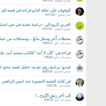
نقوس المهدي
16/7/23
الوقوف على حافة التابو قراءة في قصة (لم 
حيدرعاشور
6/11/22
العربي الرودالي - دراسة نقدية في نص استثنائي.. ج
ن
نقوس المهدي
27/7/21
محطات أُخر وسفَرٌ ماتعٌ ...ومسافات من جمال 
محمد آيت علو
18/3/21
قراءة في "كأن لا أحد" للكاتب محمد آيت علو
محمد آيت علو
7/6/20
فيديو: برنامج رؤى نقدية: تحليل قصة جحود 
عباس العكري
28/5/20
فن كتابة القصة القصيرة عند انيس الرافعي
محمد داني
19/7/18
إلى آخَرِ رمَقِ الرُّوح...!
محمد ايت علو
3/9/19