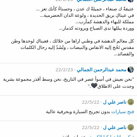
عتيقةٌ ك صنعاء ، جميلةٌ ك عدن ، وحسناءٌ كأنك تعز ...
في عيناكِ بريق الحديدة ، ولوعة الدان الحضرمية...
مملكة للبهاء والدهشة كمأرب...
ووردة يبللها ندى الصباح وبرودته كذمار...
كل معالم الدهشة في وطني اراها من خلالك ، فعيناكِ لوحدها وطن
مقدس تَحُج إليه الانفاس والنبضات ، وتُشَدُ إليه رحال الكلمات
والقصائد...
محمد عبدالرحمن الجمالي
22/2/23
‏"نحن نعيش في أسوأ عصر في التاريخ، نحن وسط أقذر مجموعة بشرية
وجدت على الاطلاق
."
ناصر علي ل
22/5/22
ن
فتح سيارات
بدون تجريح السيارة وبحرفية عالية
ناصر علي ل
22/5/22
ن
تركيب اثاث ايكيا الكويت
بخدمات رائعة