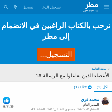
تسجيل الدخول
تسجيل
نرحب بالكتاب الراغبين في الانضمام
إلى مطر
التسجيل...
مدينة التعاسة
الأعضاء الذين تفاعلوا مع الرسالة #1
الكل
(1)
Like
(1)
محمد فري
المدير العام
18/11/25
المشاركات
147
مستوى التفاعل
141
النقاط
43