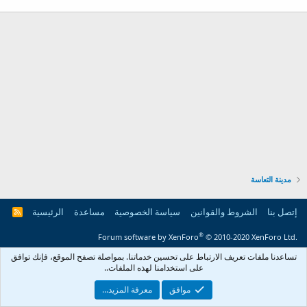
مدينة التعاسة
إتصل بنا
الشروط والقوانين
سياسة الخصوصية
مساعدة
الرئيسية
R
S
S
®
Forum software by XenForo
© 2010-2020 XenForo Ltd.
تساعدنا ملفات تعريف الارتباط على تحسين خدماتنا. بمواصلة تصفح الموقع، فإنك توافق
على ‏استخدامنا لهذه الملفات..
موافق
معرفة المزيد...