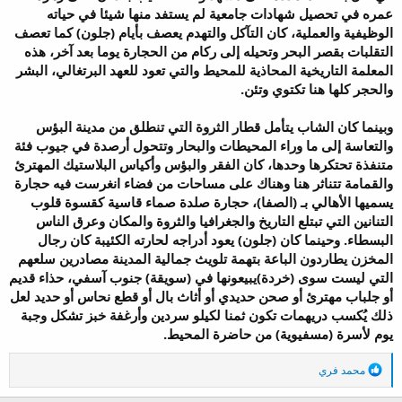
عمره في تحصيل شهادات جامعية لم يستفد منها شيئا في حياته
الوظيفية والعملية، كان التآكل والتهدم يعصف بأيام (جلون) كما تعصف
التقلبات بقصر البحر وتحيله إلى ركام من الحجارة يوما بعد آخر، هذه
المعلمة التاريخية المحاذية للمحيط والتي تعود للعهد البرتغالي، البشر
والحجر كلها هنا تكتوي وتئن.
وبينما كان الشاب يتأمل قطار الثروة التي تنطلق من مدينة البؤس
والتعاسة إلى ما وراء المحيطات والبحار وتتحول أرصدة في جيوب فئة
متنفذة تحتكرها وحدها، كان الفقر والبؤس وأكياس البلاستيك المهترئ
والقمامة تتناثر هنا وهناك على مساحات من فضاء انغرست فيه حجارة
يسميها الأهالي بـ (الصفا)، حجارة صلدة صماء قاسية كقسوة قلوب
التنانين التي تبتلع التاريخ والجغرافيا والثروة والمكان وعرق الناس
البسطاء. وحينما كان (جلون) يعود أدراجه لحارته الكئيبة كان رجال
المخزن يطاردون الباعة بتهمة تلويث جمالية المدينة مصادرين سلعهم
التي ليست سوى (خردة)يبيعونها في (سويقة) جنوب آسفي، حذاء قديم
أو جلباب مهترئ أو صحن حديدي أو أثاث بال أو قطع نحاس أو حديد لعل
ذلك يُكسب دريهمات تكون ثمنا لكيلو سردين وأرغفة خبز تشكل وجبة
يوم لأسرة (مسفيوية) من حاضرة المحيط.
ا
محمد فري
ل
ت