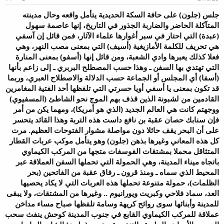
و
ب
ض
د
جلس (جلون) على حافة السكة الحديدية يتأمل واقعه وحال مدينته
و
ء
المتآكلة الحاضر والضاربة الجذور في التاريخ، إنها عاصمة سهول
ع
(عبدة) التي احتار في سبر أغوارها علماء الآثار، فمن قائل إن آسفي
هي تحريف للكلمة الأمازيغية (أسيف) التي بمعنى مصب النهر، وهي
فعلا كذلك يعبرها وادي الشعبة، ومن قائل إنها (أسفو) بمعنى المنارة
التي تهتدي بها السفن ـ وهذا حسب المصطلح البربري ـ إلى زاعم بأنها
(أسفا) أي المجلس أو الجماعة حسب الدلالة والاصطلاح العبري، وربما
قد تكون بمعنى يا أسفي أويا حسرتي التي تلفظها أحد الفتية المغامرين
القادمين من لشبونة الذين قذف بهم الموج نحو الشاطئ (المسفيوي)
ووجهتم كانت هي العالم الجديد (الذي هو أمريكا)، ومهما يكن من أمر
فإن سنابك حصان عقبة بن نافع داست هذه التربة وهذا القائد يتحسر
على أن البحر يقف حائلا دون مواصلة مشوار الفتوحات العظيم. مرت
كل هذه المعاني وغيرها بذهن (جلون) وهو يتأمل موكب عربات القطار
المتثاقل محملا بمشتقات الفوسفات متجها من المركب الكيماوي
باتجاه ميناء المدينة، وهي الحمولة التي تحملها السفن العملاقة عبر
المحيط الذي سماه ـ ومنذ قرون ـ رفاق عقبة من الفاتحين (بحر
الظلمات)، حمولة متنوعة تحملها هذه العربات التي لا يكاد يحصيها
العد، سماد فلاحي وكبريت ويورانيوم .. وغيرها من المشتقات، ولا يبقى
للمدينة وأبنائها سوى روائح كريهة وسامة تلفظها صباح مساء مداخن
عملاقة للمركب الكيماوي القابع في جنوب المدينة كوحش ينفث سحب