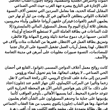
الموت والأمراض الجلدية والتنفسية، وتوجه (جلون) الشاب الحاصل
على الإجازة في التاريخ ببصره جهة الغرب حيث الحي الصناعي
المقابل لسكة الحديد، هنا معامل السردين التي تحتضن آلاف النسوة
العاملات اللواتي ينطلقن لأعمالهن في كل وقت من ليل أو نهار حين
يعلمهن النفير (الغواث) فيتركن خلفهن أزواجا عاطلين وأبناء محرومين،
يشتغلن ثلاثة أرباع اليوم ولا يسجل المسؤول المالي (المايسترو) إلا
ثلث الساعات في بطاقة العاملة التي لا تستطيع الاحتجاج أو إبداء
التذمر، حسبها ذرف دموع ساخنة ذليلة وتجرع المهانة وإلا فالطرد
وتمزيق بطاقة العمل في الانتظار، فغيرها من العاملات مئات وآلاف في
الانتظار، لهذا يفضل أرباب العمل تشغيل النسوة على الرجال تجنبا
للمصادمات، النسوة صبورات مغلوبات على أمرهن في مدينة التعاسة
والأسف.
كانت روائح معمل أعلاف الدواجن المسمى (غوانو) ـ القابع في أحضان
الحي الصناعي ـ لا يتوقف انبعاثها، هنا يتم تحويل أمعاء ورؤوس
السردين إلى مادة علف للدجاج الرومي، لكن رائحة المداخن لا تقل
زخما وتأثيرا عن المركب الكيماوي، لكن جهاز الشم عند (جلون) اعتاد
على ذلك، ما كان يثير هواجس الناس الآن هو المحطة الحرارية التي
تتوعد حاضرة المحيط ـ كما يسميها الأهالي ـ بأوخم العواقب كأنما
يؤدبونها على جناية ما وحدهم المسؤولون على الشأن العام يعلمون
فداحتها، وها هو الشاب (جلون) يكتوي بنصيب من هذا العقاب الجماعي
في ظل بطالة متمددة على مشهد واقعه الكئيب بعد أن أفنى زهرة