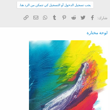
ف
يجب تسجيل الدخول أو التسجيل كي تتمكن من الرد هنا.
ا
ع
ل
فيسبوك
تويتر
Reddit
Pinterest
Tumblr
WhatsApp
الرابط
البريد الإلكتروني
شارك:
ا
ت
:
لوحة مختارة