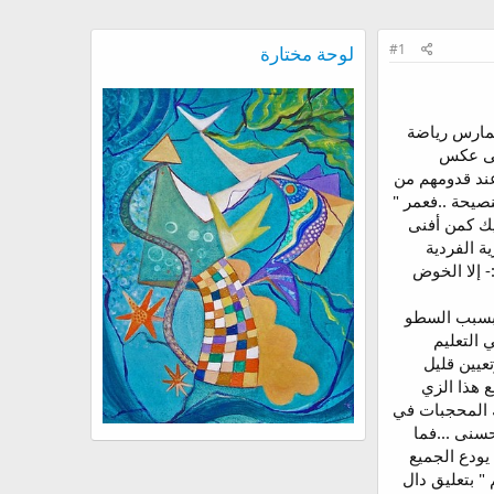
#1
لوحة مختارة
يمارس رياضة
على عكس
عند قدومهم من
نصيحة ..فعمر "
ليك كمن أفنى
ية الفردية
- إلا الخوض
ا بسبب السطو
التعليم
عيين قليل
ع هذا الزي
لك المحجبات في
حسنى ...فما
 يودع الجميع
 " بتعليق دال