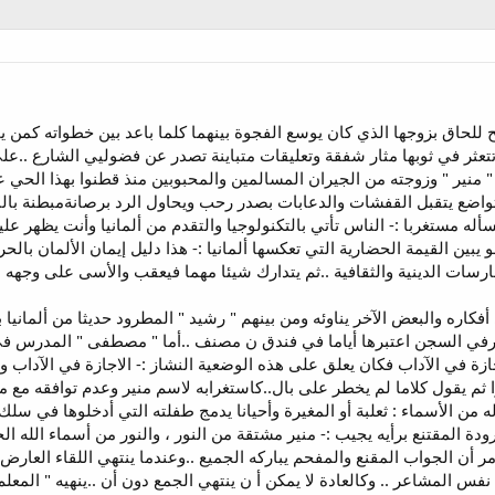
للحاق بزوجها الذي كان يوسع الفجوة بينهما كلما باعد بين خطواته كمن 
تتعثر في ثوبها مثار شفقة وتعليقات متباينة تصدر عن فضوليي الشارع ..
 منير " وزوجته من الجيران المسالمين والمحبوبين منذ قطنوا بهذا الحي 
لمتواضع يتقبل القفشات والدعابات بصدر رحب ويحاول الرد برصانةمبطنة بال
أله مستغربا :- الناس تأتي بالتكنولوجيا والتقدم من ألمانيا وأنت يظهر ع
 يبين القيمة الحضارية التي تعكسها ألمانيا :- هذا دليل إيمان الألمان بالحر
ارسات الدينية والثقافية ..ثم يتدارك شيئا مهما فيعقب والأسى على وجهه :
أفكاره والبعض الآخر يناوئه ومن بينهم " رشيد " المطرود حديثا من ألماني
في السجن اعتبرها أياما في فندق ن مصنف ..أما " مصطفى " المدرس في 
ة في الآداب فكان يعلق على هذه الوضعية النشاز :- الاجازة في الآداب وت
 ثم يقول كلاما لم يخطر على بال..كاستغرابه لاسم منير وعدم توافقه مع م
له من الأسماء : ثعلبة أو المغيرة وأحيانا يدمج طفلته التي أدخلوها في س
برودة المقتنع برأيه يجيب :- منير مشتقة من النور ، والنور من أسماء الله ال
أمر أن الجواب المقنع والمفحم يباركه الجميع ..وعندما ينتهي اللقاء العارض
فس المشاعر .. وكالعادة لا يمكن أ ن ينتهي الجمع دون أن ..ينهيه " المعلم