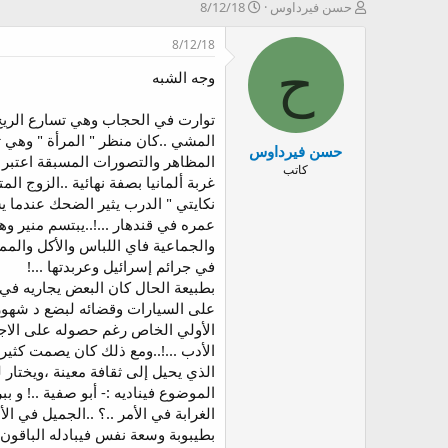
ب
ت
حسن فيرداوس
8/12/18
ا
ا
د
ر
8/12/18
ئ
ي
ح
وجه الشبه
ا
خ
ل
ا
م
ل
توارت في الحجاب وهي تسارع الريح 
و
ب
المشي ..كان منظر " المرأة " وهي 
حسن فيرداوس
ض
د
المظاهر والتصورات المسبقة اعتبر "
و
ء
كاتب
غربة ألمانيا بصفة نهائية ..الزوج ا
ع
نكايتي " الدرب يثير الضحك عندما يس
عمره في قندهار ...!..يبتسم منير وهو
والجماعية فاي اللباس والأكل والمم
في جرائم إسرائيل وعربدتها ...!
بطبيعة الحال كان البعض يجاريه في 
على السيارات وقضائه لبضع د شهور
الأولي الخاص رغم حصوله على الاجاز
الأدب ...!..ومع ذلك كان يصمت كثيرا
الذي يحيل إلى ثقافة معينة ،ويختار 
الموضوع فيناديه :- أبو صفية ..! و ب
الغرابة في الأمر ..؟ ..الجميل في ال
بطيبوبة وسعة نفس فيبادله الباقون ن