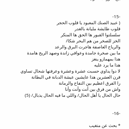
-15-
( عبيد الصنك المعبود يا قلوب الحجر
قلوب طايشة مليانة بالغدر
سلسلتوا القبور ها الحق ها المنكر
الخز للصخر من هم البحر شكا/
والرياح العاصفة هاجرت البرق والرعد
ما بين صخرة جامدة وعوافي زاندة وصهد الريح هامدة
هذا بمهمازو ينغز
هذا ما يرد عليه
لا دوا يداوي حسبت عشرة وعشرة وعرفتها شحال تساوي
قرن العشرين هذا عايشين عيشة الدبانة في البطانة
را الفرق اعظيم بين التفاح والرمانة
واش من فرق بين أنت وأنت وأنا
حال الحال يا أهل الحال/ واللي ما فيه الحال يذبال/ (5)
-16-
* بحث عن متغيب