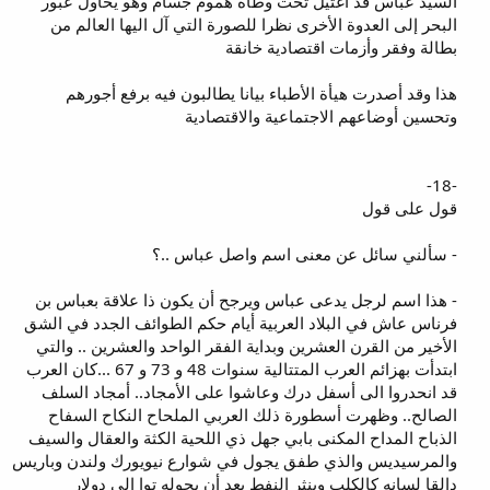
السيد عباس قد اغتيل تحت وطأة هموم جسام وهو يحاول عبور
البحر إلى العدوة الأخرى نظرا للصورة التي آل اليها العالم من
بطالة وفقر وأزمات اقتصادية خانقة
هذا وقد أصدرت هيأة الأطباء بيانا يطالبون فيه برفع أجورهم
وتحسين أوضاعهم الاجتماعية والاقتصادية
-18-
قول على قول
- سألني سائل عن معنى اسم واصل عباس ..؟
- هذا اسم لرجل يدعى عباس ويرجح أن يكون ذا علاقة بعباس بن
فرناس عاش في البلاد العربية أيام حكم الطوائف الجدد في الشق
الأخير من القرن العشرين وبداية الفقر الواحد والعشرين .. والتي
ابتدأت بهزائم العرب المتتالية سنوات 48 و 73 و 67 ...كان العرب
قد انحدروا الى أسفل درك وعاشوا على الأمجاد.. أمجاد السلف
الصالح.. وظهرت أسطورة ذلك العربي الملحاح النكاح السفاح
الذباح المداح المكنى بابي جهل ذي اللحية الكثة والعقال والسيف
والمرسيديس والذي طفق يجول في شوارع نيويورك ولندن وباريس
دالقا لسانه كالكلب وينثر النفط بعد أن يحوله توا إلى دولار