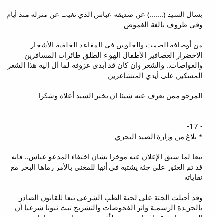
يسال السيد (.......) عن صديقه عباس الذي تغيب عن منزله منذ أيام
وفي ظروف بالغة الغموض
من أوصافه الصمت والجلوس في المقاعد الخلفية الأشجار
الاخضرار العصافير الأطفال الهواء الطلق طائرات المسافرين
والغواصات.. والشعر وان كان قد أبدى عزوفه لما آل إليه هذا الشعر
المسكين على أيدي المتشاعرين
المرجو ممن يعرف عنه شيئا ان يخبر السيد أعلاه وشكرا
- 17-
* بلاغ من وزارة الصيد البحري
تبعا لما سبق الإعلان عنه مؤخرا بشان اختفاء المدعو عباس.. فانه
قد تم العثور على جثة يشتبه في أنها للمغني بالأمر رماها البحر مع
نفاياته
وقد أحيلت الجثة على لجنة الطب الشرعي تبعا للقانون الصادر
بالجريدة الرسمية واثر الفحوصات والتشريح تبث ثبوتا شرعيا أن