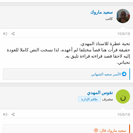
ت
ف
سعيد ماروك
ا
ع
كاتب
ل
ا
ت
#2
10/6/18
:
تحية عطرة للاستاذ المهدي.
حقيقة قرأت هنا قصاَ مختلفا لم أعهده، لذا نسخت النص كاملا للعودة
إليه لاحقا قصد قراءته قراءة تليق به.
تحياتي.
ا
الأمير سعيد الشهابي
ل
ت
ف
نقوس المهدي
ا
ن
ع
مشرف
طاقم الإدارة
ل
ا
ت
#3
10/6/18
:
سعيد ماروك قال: