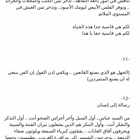
تناقش في أمور بالغة التفاهة.. تذخر ثمن الكتب والمجلات والجرائد
.. وتوفر الفلس الأبيض ليومك الأسود.. وتدخر ثمن العيش في
المستوى الملائم
لكم هي قاسية جدا هذه الحياة
لكم هي قاسية حقا يا هذا
-11-
(الجهل هو الذي يصنع القانعين .. ويكفي إذن القول إن الفن ينبغي
له ان يصنع المتمردين)
-12-
رسالة إلى إنسان
من السيد عباس.. أول السيل وآخر أجراس الصحو أنت .. أول التذكر
والتفكر أنت.. وأول التنكر هم الذين يشعلون نيران الفتنة والسيبة
ويحرقون آفاق الغابات .. يفقئون كبرياء السمعة ويلوثون صفاء
الدمعة .. يدحرجون الشمس الى مرافىء الغروب ..يطمسون وجهها