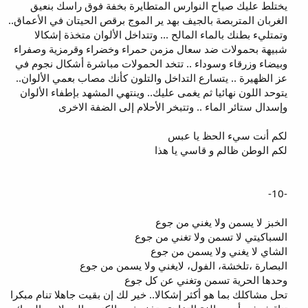
يختلط عليك صياح النوارس المتطايرة بخفة فوق راسك بنعيق
الغربان المتربصة بالجيف بهد ير الموج برقص الحيتان في الأعماق..
وتمتليء بطنك بالماء المالح ... وتتداخل الألوان متخذة إشكالا
شبيهة بحمولات ضد سعال مزمن حمراء وخضراء وقرمزية وصفراء
وبيضاء وزرقاء وسوداء .. تتخد الحمولات مباشرة أشكال نجوم في
عز الظهيرة .. يتسارع التداخل والتلون كأنك مصاب بعمي الألوان..
يتوحد اللون نهائيا ثم يغمى عليك.. وينتهي المشهد بإطفاء الألوان
وإسدال ستائر الماء .. وتتبخر الأحلام إلى الضفة الاخرى
لكم أنت سيء الحظ يا عبس
لكم الوطن ظالم و قاسي يا هذا
-10-
الخبز لا يسمن ولا يغني من جوع
السباكيتي لا تسمن ولا تغني من جوع
الشاي لا يغني ولا يسمن من جوع
البصارة ،تلخشة، الفول، لايغني ولا يسمن من جوع
وحدها الحرية تسمن وتغني عن كل جوع
تحل مشاكلك بما هو أكثر إشكالا.. خير لك إن بقيت جاهلا تنام مبكرا