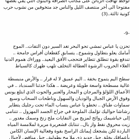
لوحظ تهافت الزبائن على مكاتب الصرافة والبنوك التي يقي بعضها
مفتوحا الى أخر منتصف الليل والناس جد متخوفين من نشوب حرب
كونية ثالثة..(3)
-9-
تحزن يا عباس تمشي تحو البحر تغد السير دون التفات.. الموج
أمامك يعلو بتطاول وشموخ.. يتسابق كقطعان أفراس جامحة ..
تندفع بقوة تنطلق تتطاير فتحجب الأفق البعيد.. ووراءك هموم الدنيا
الغلاء الحروب الرشوة العطالة التخلف تلهب ظهرك كالسياط
سطح اليم يتموج بخفة .. اليم عميق لا له قرار .. والأرض منبسطة
عالية مسطحة واسعة طويلة وعريضة .. هكذا حدثنا السندباد .. في
الأعماق اللؤلؤ والمرجان و المحار والعنبر والحوت الذي ابتلع يونس
وفوق الأرض الجبال والوديان والسهول وناطحات السحاب وسبع
سماوات طباق .. تخطو يا عباس ينساب الماء تحت رجليك يتطاير
رشاشا حواليك تؤلمك الملوحة في جراح الجسد المهزول .. تتنامى
إلى خياشيمك روائح لمزيج من النفايات ملح زنخ وسمك مغدور ..
زيت محروق نفط واز بال.. تنتابك قشعريرة مريرة لملامسة المياه
الباردة لكن يشجعك إيمانك الراسخ بقوة وفعالية الإنسان الكامن
بأعماقك بخلق جيل جديد ذي ملا مح بطولية.. جيل مناقض لأجيال