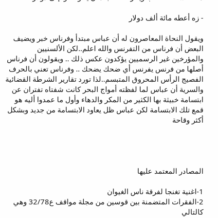
- زه أعطه مائة ألف دولار
ويقول النحاة المعاصرون له أن عباس مبتدأ وفرناس خبر ويضيف
البعض أن فرناس من التفرنس والله اعلم..لكن الألسنيين
والمؤرخين غير الرسميين يؤكدون عكس ذلك .. ويقولون أن فرناس
أصلها من فرنس يفرنس أي ضحك يضحك .. وفرناس تعني بالحرف
الفصيج الرأس المحروق المتبسم..لذا تورد تقارير الشرطة القضائية
والسرية أن عباس لما لفظته أمواج البحر كانت شفتاه تفتران عن
ابتسامة خبيثة بها الكثير من المكر والدهاء وأول ما عمدوا أليه هو
قمع تلك الابتسامة لكن عباس ظل يعاود الابتسامة من جديد وبشكل
أكثر وقاحة
المصادر المعتمد عليها
1-اغنية تغنجا لفرقة ناس الغيوان
2-الفقرات المتضمنة بين قوسين من مجلة مواقف ع32/78 وهي
كالتالي