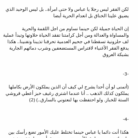
لكن الفقر ليس رجلا يا عباس ولا حتى امرأة.. بل ليس الوحيد الذي
يضيق علينا الخناق بل انعدام الحرية أيضا
إن الحياة جميلة لكن حينما نساوم من اجل اللقمة والحرية
والمساواة والعدالة ومن أجل كرامتنا تفقد الحياة حلاوتها وتبدأ عملية
لف حلزونية تسقطنا في جحيم العدمية تحرقنا تذيبنا وتفنينا.. هكذا
يدفع الفقر الأغنياء لافتراس المستضعفين وشرب دمائهم الجارية
بشبكة العروق
-3-
(أتمنى لو أن أحدا يشرح لي كيف أن الذين يملكون الأرض بكاملها
يملكون كذلك الذهب .. أنا عندما اشتري رغيف خبز أعطي قروشي
الستة للخباز. ولو احتفظت بها لنعتوني بالسارق..) (2)
-4-
هكذا أنت دائما يا عباس حينما تختلط عليك الأمور تضع رأسك بين