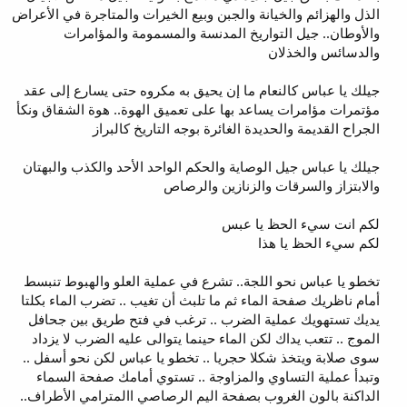
الذل والهزائم والخيانة والجبن وبيع الخيرات والمتاجرة في الأعراض
والأوطان.. جيل التواريخ المدنسة والمسمومة والمؤامرات
والدسائس والخذلان
جيلك يا عباس كالنعام ما إن يحيق به مكروه حتى يسارع إلى عقد
مؤتمرات مؤامرات يساعد بها على تعميق الهوة.. هوة الشقاق ونكأ
الجراح القديمة والحديدة الغائرة بوجه التاريخ كالبراز
جيلك يا عباس جيل الوصاية والحكم الواحد الأحد والكذب والبهتان
والابتزاز والسرقات والزنازين والرصاص
لكم انت سيء الحظ يا عبس
لكم سيء الحظ يا هذا
تخطو يا عباس نحو اللجة.. تشرع في عملية العلو والهبوط تنبسط
أمام ناظريك صفحة الماء ثم ما تلبث أن تغيب .. تضرب الماء بكلتا
يديك تستهويك عملية الضرب .. ترغب في فتح طريق بين جحافل
الموج .. تتعب يداك لكن الماء حينما يتوالى عليه الضرب لا يزداد
سوى صلابة ويتخذ شكلا حجريا .. تخطو يا عباس لكن نحو أسفل ..
وتبدأ عملية التساوي والمزاوجة .. تستوي أمامك صفحة السماء
الداكنة بالون الغروب بصفحة اليم الرصاصي االمترامي الأطراف..