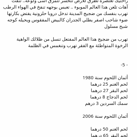
راحتيك تعتصره تطرق للأرض تتحسر تتمزق أسى ولوعة.. تنفث
آهات تلعن هذا العالم الموبوء .. تعبس بوجهه تنفخ في الهواء الرطب
تهرب بنفسك من ضجيج المدينة تدخل دروبا حلزونية يفتض بكارتها
ضوء شاحب اصفر يطلي الجدران كالبيض المفقوس ويحيله كوجه
شبح مسلول
تهرب من ضجيج هذا العالم المفتعل تنسل من ظلالك الواهية
الرخوة المتواطئة مع الفقر تهرب وتنغمس في الظلمة
- 5-
أثمان اللحوم سنة 1980
لحم الغنم 25 درهما
لحم البقر 27 درهما
لحم الدجاج 8 درهما
سمك السردين 3 درهم
أثمان اللحوم سنة 2006
لحم الغنم 50 درهما
لحم البقر 65 درهما