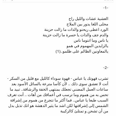
و
ب
ض
د
-1-
و
ء
ع
العشية عشات والليل راح
محلى اللغا يدور بين الملاح
الورد اعطى ريحتو والذات ما زالت حزينة
والدم جف والذات يا حسرة ما زالت حزينة
يا ناس وما انتوما ناس
يالزايدين المهموم في همو
يالمعاونين الظالم على ظلمو..(1)
-2-
تشرب قهوتك يا عباس - قهوة سوداء كالليل مع قليل من السكر -
أنت لا تعشق سوى ذلك .. لأن كأسا مترعة بالسائل الأسود بعد
ساعات العمل المضني تجعلك بمنتهى الخفة والرشاقة.. تبيد ما
تحس به من هموم وما ترسب في أعماقك من آهات .. أنت تعرف
السبب طبعا يا عباس.. فما أكثر ما تتجرع من هموم من إشراقة
الشمس إلى إشراقتها لكن اشد ما يثير الدهشة هو انك تذبل بدل
من أن تشحن و تمتلئ كالزكيبة