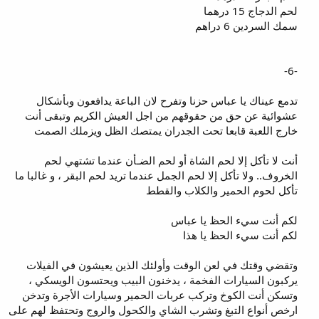
لحم الدجاج 15 درهما
سمك السردين 6 دراهم
-6-
تدمع عيناك يا عباس حزنا وتفرح لان الباعة يدافعون وبأشكال
عشوائية عن حق من حقوقهم من اجل العيش الكريم وتبقى أنت
خارج اللعبة قابعا تحت الجدران يمتصك الظل ويزملك الصمت
أنت لا تأكل إلا لحم الشاة أو لحم الضـأن عندما تشتهي لحم
الخروف.. ولا تأكل إلا لحم الجمل عندما تريد لحم البقر ، و غالبا ما
تأكل لحوم الحمير والكلاب والقطط
لكم أنت سيء الحظ يا عباس
لكم أنت سيء الحظ يا هذا
وتقضي وقتك في لعن الوقت وأولئك الذين يعيشون في الفيلات
يركبون السيارات الفخمة ، يدخنون البيب ويحتسون الويسكي ،
وتسكن أنت الكوخ وتركب عربات الحمير وسيارات الأجرة وتدخن
ارخص أنواع التبغ وتشرب الشاي والكحول والروج وتحتفظ لهم على