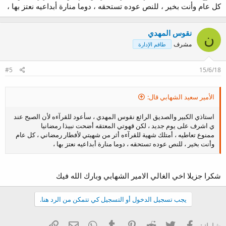
كل عام وأنت بخير ، للنص عوده تستحقه ، دوما منارة أبداعيه نعتز بها ،
نقوس المهدي
ن
مشرف
طاقم الإدارة
#5
15/6/18
الأمير سعيد الشهابي قال:
استاذي الكبير والصديق الرائع نقوس المهدي ، سأعود للقرآءه لأن الصبح عند
ٌي اشرف على يوم جديد ، لكن قهوتي المعتقه أضحت نبيذا رمضانيا
ممنوع تعاطيه ، أمتلك شهية للقرآءه أثر من شهيتي لأفطار رمضاني ، كل عام
وأنت بخير ، للنص عوده تستحقه ، دوما منارة أبداعيه نعتز بها ،
شكرا جزيلا اخي الغالي الامير الشهابي وبارك الله فيك
يجب تسجيل الدخول أو التسجيل كي تتمكن من الرد هنا.
فيسبوك
تويتر
Reddit
Pinterest
Tumblr
WhatsApp
الرابط
البريد الإلكتروني
شارك: