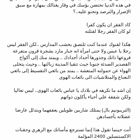
في هذه الدنيا تحتضن بؤسك في وقار يغتالك بمهارة مع سبق
الإصرار والترصد وتحنو عليه..؟
كاد الفقر ان يكون كفرا
لو كان الفقر رجلا لقتلته
هكذا لقنوك عندما كنت تلتصق بخشب المدارس ..لكن الفقر ليس
رجلا يا عبس ولا حتى امرأة انه جبار مارد بشجرة قرون متفرعة
فروعها ذاتك وجذورها أجداد أجدادك .. ويمتد منك إلى أكواخ
القصدير الصدئة جنوبا حيث تتقيا المدينة زبالتها .. وحيث يتخلى
الهواء عن حمولته المنعشة .. يمتد من بائعي التقسيط إلى بائعي
النعناع والمتلاشيات الى بائعات الهوى
إن اشد ما تكرهه في بلادك يا عباس بائعات الهوى.. ليس تعاليا
ولكن شفقة علي أحياء يأكلون ذواتهم
(التريبونيم بال) يمتلك شاربين طويلين يعقفهما ويتدلل عارضا
عضلاته بأجسادهن
أنت حينما تقول هذا إنما تسترجع مأساتك مع الزهري وحقنات
الاكستنسلين 2400 المؤلمة