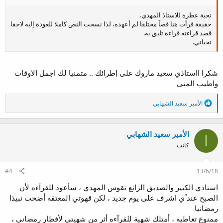
تحية عطرة للاستاذ المهدي.
حقيقة قرأت هنا قصاَ مختلفا لم أعهده، لذا نسخت النص كاملا للعودة إليه لاحقا
قصد قراءته قراءة تليق به.
تحياتي.
شكرا ااستاذي سعيد ماروك على إطرائك .. متمنيا لك اجمل الاوقات
واطيب المنى
ا
الأمير سعيد الشهابي
ل
ت
ف
الأمير سعيد الشهابي
ا
ا
ع
كاتب
ل
ا
ت
#4
13/6/18
:
استاذي الكبير والصديق الرائع نقوس المهدي ، سأعود للقرآءه لأن
الصبح عند ٌي اشرف على يوم جديد ، لكن قهوتي المعتقه أضحت نبيذا
رمضانيا
ممنوع تعاطيه ، أمتلك شهية للقرآءه أثر من شهيتي لأفطار رمضاني ،