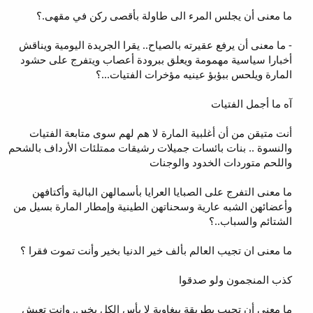
ما معنى أن يجلس المرء الى طاولة بأقصى ركن في مقهى.؟
- ما معنى أن يرفع عقيرته بالصياح.. يقرا الجريدة اليومية ويناقش
أخبارا سياسية مهمومة ويعلق ببرودة أعصاب ويتفرج على حشود
المارة ويلحس ببؤبؤ عينيه مؤخرات الفتيات...؟
آه ما أجمل الفتيات
أنت متيقن من أن أغلبية المارة لا هم لهم سوى متابعة الفتيات
والنسوة .. بنات بائسات جميلات رشيقات ممتلئات الأرداف بالشحم
واللحم متوردات الخدود والوجنات
ما معنى التفرج على الصبايا العرايا بأسمالهن البالية وأكتافهن
وأعضائهن الشبه عارية وسحناتهن الطينية وإمطار المارة بسيل من
الشتائم والسباب..؟
ما معنى ان تجيب العالم بألف خير الدنيا بخير وأنت تموت فقرا ؟
كذب المنجمون ولو صدقوا
ما معنى أن تجيب بطريقة ببغاوية لا بأس الكل بخير.. وانت تعيش