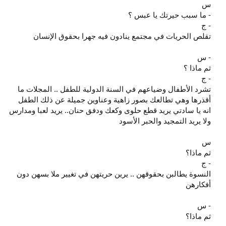
س
- ما سبب حيرتك يا عبس ؟
- ج
تقلص الحريات في مجتمع ينادون فيه جهرا بحقوق الإنسان
- س
ثم ماذا ؟
- ج
تشرد الأطفال وضياعهم في السنة الدولية للطفل .. المجلات ما
أقذرها وهي تطالعك بصور زاهية وعناوين جميلة عن ذلك الطفل
انه يا سادتي يريد قطع حلوى وكعك ودفق حنان.. يريد لعبا ومدارس
ولا يريد التمجيد والحبر الأسود
س
ثم ماذا؟
- ج
النسوة يطالبن بحقوقهن .. يرين حريتهن في تغيير ملا بسهن دون
أفكارهن
- س
ثم ماذا؟