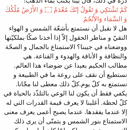
درّه في ذلك، قال بيتا يكتب بماء الذهب:
كَمْ تَشْتَكِي وَ تَقُولُ إنّكَ مُعْدَمُ ۝ وَ الأَرْضُ مُلْكُكَ
وَ السَّمَاء وَالأَنْجُمُ
هل لا نقبل أن نستمتع بأشعّة الشمس و الهواء
النقيّ و مناظر الحقول إلاّ إذا أخذنا صكّا بملكيّتها
ووضعناه في جيبنا؟ الاستمتاع بالجمال و الصحّة
والنظافة و الأناقة والهدوء و القناعة. هي
مطالب الحكيم بعيدا عن ضوضاء هذا العالم.
نستطيع أن نقف على روعة ما في الطبيعة و
نستمتع به كلّ يوم.كلّ ذلك معطى لنا مجّانا.
يكفي فقط أن يكون لنا الوعي بالتلذّذ بالحياة في
كلّ لحظة. أغلبنا لا يعرف قيمة القدرات التي له
إلا عندما يفقدها. عندما يصبح أعمى يعرف معنى
الاستمتاع بنور الشمس و يتمنّى أن يرى ذلك