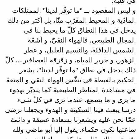
في قلبه.
و ليس المقصود بــ "ما توفّر لدينا" الممتلكات
المادّية و المحيط المقرّب منّا، بل أكثر من ذلك
يدخل في هذا النطاق كلّ ما يحيط بنا في
المجال الطبيعي. فالهواء النقيّ، و أشعّة
الشمس الدافئة، والنسيم العليل، و عطر
الزهور، و خرير المياه، و زقزقة العصافير.... كلّ
ذلك يدخل في نطاق "ما توفّر لدينا". يشعر
الحكيم بالغبطة في تنفّس الهواء النقي و المتعة
في مشاهدة المناظر الطبيعية كما يتدبّر بهدوء
ما يرى و ما يسمع. عندما نرى في كلّ شيء
درسا يبعث فينا السكينة و الهدوء ويجعلنا نرضى
عمّا نحن عليه ويشعرنا بسعادة عميقة و دائمة
ساعتها نكون حكماء. يقول إليا أبو ماضي ولله