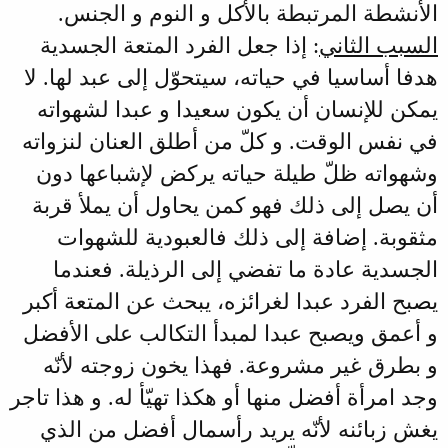
الأنشطة المرتبطة بالأكل و النوم و الجنس.
السبب الثاني
: إذا جعل الفرد المتعة الجسدية
هدفا أساسيا في حياته، سيتحوّل إلى عبد لها. لا
يمكن للإنسان أن يكون سعيدا و عبدا لشهواته
في نفس الوقت. و كلّ من أطلق العنان لنزواته
وشهواته ظلّ طيلة حياته يركض لإشباعها دون
أن يصل إلى ذلك فهو كمن يحاول أن يملأ قربة
مثقوبة. إضافة إلى ذلك فالعبودية للشهوات
الجسدية عادة ما تفضي إلى الرذيلة. فعندما
يصبح الفرد عبدا لغرائزه، يبحث عن المتعة أكبر
و أعمق ويصبح عبدا لمبدأ التكالب على الأفضل
و بطرق غير مشروعة. فهذا يخون زوجته لأنّه
وجد امرأة أفضل منها أو هكذا تهيّأ له. و هذا تاجر
يغش زبائنه لأنّه يريد رأسمال أفضل من الذي