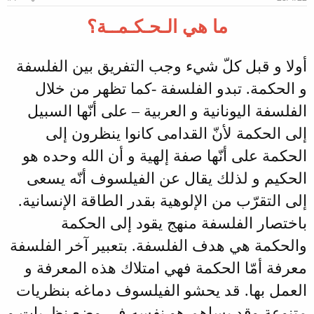
و
ب
ض
د
ما هي الـحـكـمــة؟
و
ء
ع
أولا و قبل كلّ شيء وجب التفريق بين الفلسفة
و الحكمة. تبدو الفلسفة -كما تظهر من خلال
الفلسفة اليونانية و العربية – على أنّها السبيل
إلى الحكمة لأنّ القدامى كانوا ينظرون إلى
الحكمة على أنّها صفة إلهية و أن الله وحده هو
الحكيم و لذلك يقال عن الفيلسوف أنّه يسعى
إلى التقرّب من الإلوهية بقدر الطاقة الإنسانية.
باختصار الفلسفة منهج يقود إلى الحكمة
والحكمة هي هدف الفلسفة. بتعبير آخر الفلسفة
معرفة أمّا الحكمة فهي امتلاك هذه المعرفة و
العمل بها. قد يحشو الفيلسوف دماغه بنظريات
متنوعة وقد يساهم هو نفسه في وضع نظريات و