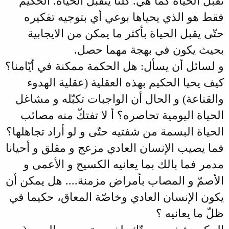
تقبّل الحياة كما هي. كلّنا يتقبّل الحياة. الحكيم
فقط هو الذي يحياها بوعي أي بتوجيه تفكيره
حتّى يقبل الحياة بأكثر ما يمكن من الايجابية
بحيث يكون في بهجة مهما حصل.
و لسائل أن يسأل: هل الحكمة ممكنة في أيّامنا؟
كيف يحيا الحكيم بهذه العقلية (عقلية الهدوء
والقناعة) و الحال أن الواجبات تكبّله و مشاغل
الحياة اليومية تحاصره؟ أ لا تفتكّ منه مصائب
الحياة البسمة من شفتيه حتّى و لو أراد تجاهلها؟
فما يصيب الإنسان العادي مزعج و مقلق و أحيانا
مدمر فما بالك بما يعانيه الكسيح و الأعمى و
الأصمّ و المصاب بأمراض مزمنة.... هل يمكن أن
يكون الإنسان العادي وخاصّة المعاق، حكيما في
ظلّ ما يعانيه ؟