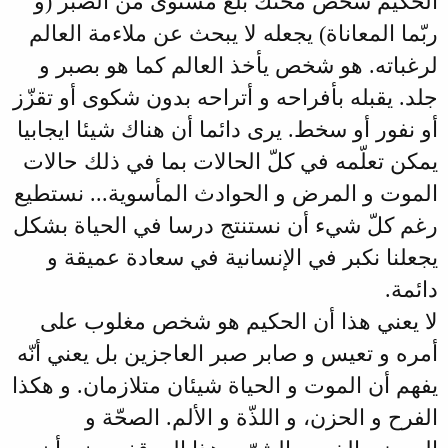
الحكيم شخص محنّك بلغ مستوى من الصبر (و
ربّما المعاناة) يجعله لا يبحث عن ملاءمة العالم
لرغباته. هو شخص يأخذ العالم كما هو بصبر و
جلد. يقبله بأفراحه و أتراحه بدون شكوى أو تقزّز
أو نفور أو سخط. يرى دائما أن هناك شيئا ايجابيا
يمكن تعلّمه في كلّ الحالات بما في ذلك حالات
الموت و المرض و الحوادث المأسوية... نستطيع
رغم كلّ شيء أن نستنتج درسا في الحياة بشكل
يجعلنا نكبر في الإنسانية في سعادة عميقة و
دائمة.
لا يعني هذا أن الحكيم هو شخص مغلوب على
أمره و تعيس و صابر صبر العاجزين بل يعني أنّه
يفهم أن الموت و الحياة شيئان متلازمان. و هكذا
الفرح و الحزن، و اللذّة و الألم. الصحّة و