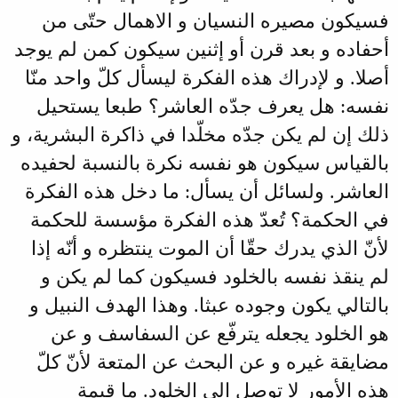
فسيكون مصيره النسيان و الاهمال حتّى من
أحفاده و بعد قرن أو إثنين سيكون كمن لم يوجد
أصلا. و لإدراك هذه الفكرة ليسأل كلّ واحد منّا
نفسه: هل يعرف جدّه العاشر؟ طبعا يستحيل
ذلك إن لم يكن جدّه مخلّدا في ذاكرة البشرية، و
بالقياس سيكون هو نفسه نكرة بالنسبة لحفيده
العاشر. ولسائل أن يسأل: ما دخل هذه الفكرة
في الحكمة؟ تُعدّ هذه الفكرة مؤسسة للحكمة
لأنّ الذي يدرك حقّا أن الموت ينتظره و أنّه إذا
لم ينقذ نفسه بالخلود فسيكون كما لم يكن و
بالتالي يكون وجوده عبثا. وهذا الهدف النبيل و
هو الخلود يجعله يترفّع عن السفاسف و عن
مضايقة غيره و عن البحث عن المتعة لأنّ كلّ
هذه الأمور لا توصل إلي الخلود. ما قيمة