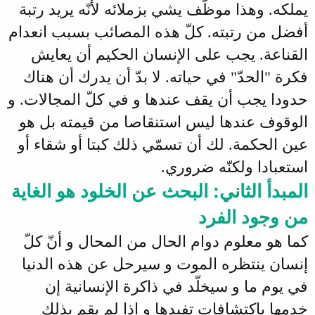
يملكه. وهذا موظّف يشي بزملائه لأنّه يريد رتبة
أفضل من رتبته. كلّ هذه المصائب بسبب انعدام
القناعة. يجب على الإنسان الحكيم أن يعايش
فكرة "الحدّ" في حياته. لا بدّ أن يدرك أن هناك
حدودا يجب أن يقف عندها و في كلّ المجالات. و
الوقوف عندها ليس استنقاصا من قيمته بل هو
عين الحكمة. لك أن تسمّي ذلك كبتا أو شقاء أو
استعبادا ولكنّه ضروري.
المبدأ الثاني: البحث عن الخلود هو الغاية
من وجود الفرد
كما هو معلوم دوام الحال من المحال و أنّ كلّ
إنسان ينتظره الموت و سيرحل عن هذه الدنيا
في يوم ما و سيخلّد في ذاكرة الإنسانية إن
خدمها باكتشافات تفيدها و إذا لم يقم بذلك