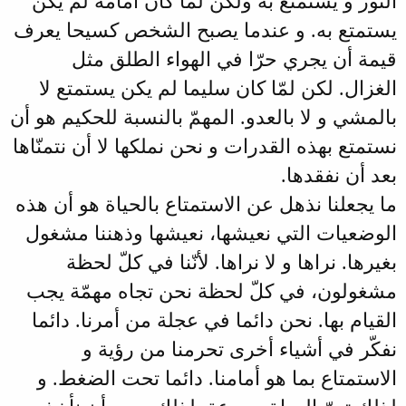
النور و يستمتع به ولكن لمّا كان أمامه لم يكن
يستمتع به. و عندما يصبح الشخص كسيحا يعرف
قيمة أن يجري حرّا في الهواء الطلق مثل
الغزال. لكن لمّا كان سليما لم يكن يستمتع لا
بالمشي و لا بالعدو. المهمّ بالنسبة للحكيم هو أن
نستمتع بهذه القدرات و نحن نملكها لا أن نتمنّاها
بعد أن نفقدها.
ما يجعلنا نذهل عن الاستمتاع بالحياة هو أن هذه
الوضعيات التي نعيشها، نعيشها وذهننا مشغول
بغيرها. نراها و لا نراها. لأنّنا في كلّ لحظة
مشغولون، في كلّ لحظة نحن تجاه مهمّة يجب
القيام بها. نحن دائما في عجلة من أمرنا. دائما
نفكّر في أشياء أخرى تحرمنا من رؤية و
الاستمتاع بما هو أمامنا. دائما تحت الضغط. و