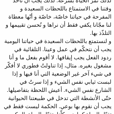
لذلك تمرّ الحياة بسرعة. لذلك يجب أن نأخذ
وقتنا في الاستمتاع باللحظات السعيدة و
المفرحة في حياتنا خاصّة، خاصّة و أنّها معطاة
لنا مجّانا يكفي فقط أن نراها و نُحسن تقييمها و
التلذّذ بها.
و لنستمتع باللحظات السعيدة في حياتنا اليومية
يجب أن نتحكّم في عمل وعينا. التلقائية في
ردود الفعل يجب إيقافها. لا أقوم بفعل ما و أنا
مشغول بغيره. مثال، إذا تناولتُ فطوري لا أفكّر
في شيء آخر غير الوضعية التي أنا فيها و إذا
لبست ثيابي نفس الشيء و إذا سرتُ في
الشارع نفس الشيء. أعيش اللحظة بتفاصيلها.
حتّى الأنشطة التي تدخل في طبيعتنا الحيوانية
يجب أن نقوم بها بوعي. الحكمة ليست فقط في