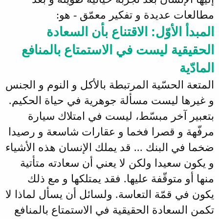
مطالعات عديدة و تفكير معمّق - هو:
المبدأ الأوّل: الاقتناع بأن السعادة
الحقيقية ليست في الاستمتاع بالمنافع
المادّية
المتعة الحسّية المرتبطة بالأكل و النوم و الجنس
و غيرها ليست مسألة جوهرية في حياة الحكيم.
بتعبير آخر مبسّط، ليست في امتلاك سيارة
مرفّهة و قصرا فخما و عقارات شاسعة و رصيدا
ضخما في البنك ... قد يملك الإنسان هذه الأشياء
و يكون سعيدا ولكن لا يعني أن سعادته متأتية
منها أو متوقّفة عليها. فقد يمتلكها و مع ذلك
يكون في قمّة التعاسة. ولسائل أن يسأل لماذا لا
تكمن السعادة الحقيقية في الاستمتاع بالمنافع