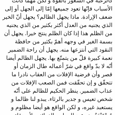
كالرغبة في الشعور بالقوّة و لكن مهما كانت
الأسباب فإنّها تعود جميعها إمّا إلى الجهل أو إلى
ضعف الإرادة. ماذا يجهل الظالم؟ يجهل أنّ الخير
الذي يجنيه من العدل أكثر بكثير من الذي يجنيه
من الظلم هذا إذا كان الظلم ينتج خيرا. يجهل أن
بسمة الغير في وجهه أهمّ بكثير من حافظة
النقود التي أنتزعها منه. يجهل أن راحة الضمير
نعمة كبيرة قلّ من يتمتّع بها. يجهل الظالم أيضا
أنّه لا بدّ واقع في شرّ أعماله طال الزمان أو
قصر وأن فرضية الإفلات من العقاب نادرا ما
تتحقّق و إن تحقّقت فمن الصعب الإفلات من
عذاب الضمير. ينظر الحكيم للظالم على أنّه
شخص تعيس و جدير بالرثاء. يبدو لنا ظالما و
يستعبد غيره، و لكن الواقع هو أيضا مظلوم و