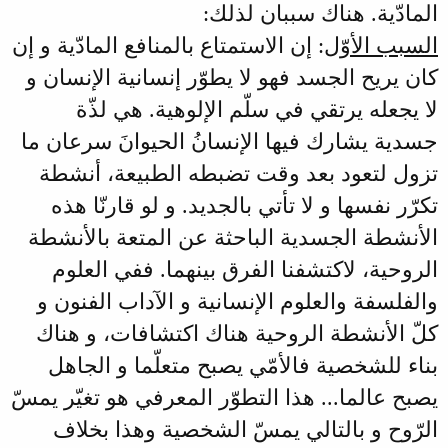
المادّية. هناك سببان لذلك:
السبب الأوّل
: إن الاستمتاع بالمنافع المادّية و إن
كان يريح الجسد فهو لا يطوّر إنسانية الإنسان و
لا يجعله يرتقي في سلّم الإلوهية. هي لذّة
جسدية يشارك فيها الإنسانُ الحيوانَ سرعان ما
تزول لتعود بعد وقت تضبطه الطبيعة، أنشطة
تكرّر نفسها و لا تأتي بالجديد. و لو قارنّا هذه
الأنشطة الجسدية الباحثة عن المتعة بالأنشطة
الروحية، لاكتشفنا الفرق بينهما. ففي العلوم
والفلسفة والعلوم الإنسانية و الآداب الفنون و
كلّ الأنشطة الروحية هناك اكتشافات، و هناك
بناء للشخصية فالأمّي يصبح متعلّما و الجاهل
يصبح عالما... هذا التطوّر المعرفي هو تغيّر يمسّ
الرّوح و بالتالي يمسّ الشخصية وهذا بخلاف