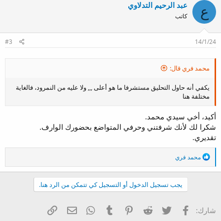
عبد الرحيم التدلاوي
ا
ع
ع
كاتب
ل
ا
ت
#3
14/1/24
:
محمد فري قال:
يكفي أنه حاول التحليق مستشرفا ما هو أعلى ,,, ولا عليه من النمرود، فالغاية
مختلفة هنا
أكيد، أخي سيدي محمد.
شكرا لك لأنك شرفتني وحرفي المتواضع بحضورك الوارف.
تقديري.
ا
محمد فري
ل
ت
ف
يجب تسجيل الدخول أو التسجيل كي تتمكن من الرد هنا.
ا
ع
ل
فيسبوك
تويتر
Reddit
Pinterest
Tumblr
WhatsApp
الرابط
البريد الإلكتروني
شارك:
ا
ت