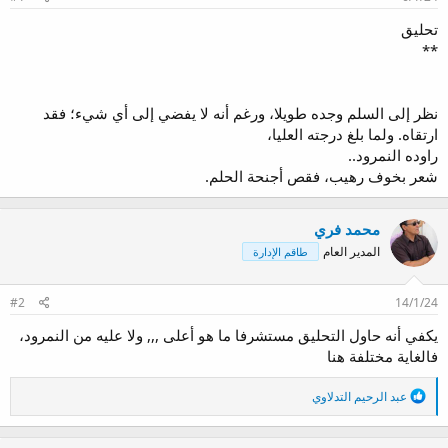
و
ب
ض
د
تحليق
و
ء
**
ع
نظر إلى السلم وجده طويلا، ورغم أنه لا يفضي إلى أي شيء؛ فقد
ارتقاه. ولما بلغ درجته العليا،
راوده النمرود..
شعر بخوف رهيب، فقص أجنحة الحلم.
محمد فري
المدير العام
طاقم الإدارة
#2
14/1/24
يكفي أنه حاول التحليق مستشرفا ما هو أعلى ,,, ولا عليه من النمرود،
فالغاية مختلفة هنا
ا
عبد الرحيم التدلاوي
ل
ت
ف