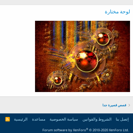
:
لوحة مختارة
قصص قصيرة جدا
إتصل بنا
الشروط والقوانين
سياسة الخصوصية
مساعدة
الرئيسية
R
S
S
®
Forum software by XenForo
© 2010-2020 XenForo Ltd.