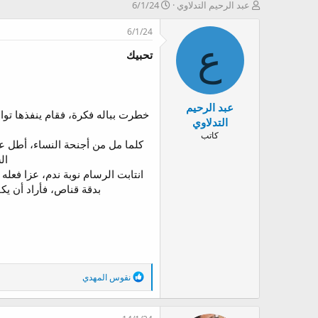
ب
ت
عبد الرحيم التدلاوي
6/1/24
ا
ا
د
ر
6/1/24
ئ
ي
ع
تحبيك
ا
خ
ل
ا
م
ل
و
ب
عبد الرحيم
ض
د
خطرت بباله فكرة، فقام ينفذها تو
و
ء
التدلاوي
ع
كاتب
كلما مل من أجنحة النساء، أطل عل
ال
انتابت الرسام نوبة ندم، عزا فعله
بدقة قناص، فأراد أن يك
ا
نقوس المهدي
ل
ت
ف