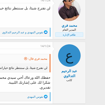
14/1/24
ا
ع
لن نقترح شيئا، بل سننتظر نتائج خيار
ل
ا
ت
:
محمد فري
المدير العام
ا
نقوس المهدي
و
عبد الرحيم التدلاوي
طاقم الإدارة
ل
ت
ف
14/1/24
ا
ع
ع
ل
ا
محمد فري قال:
ت
:
لن نقترح شيئا، بل سننتظر نتائج خياراته 
عبد الرحيم
التدلاوي
حفظك الله ورعاك أخي سيدي محمد
كاتب
شكرا لك على إشارتك اللبيبة.
تقديري.
ا
نقوس المهدي
ل
ت