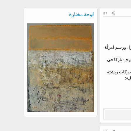
#1
لوحة مختارة
، ورسم امرأة
صرف تاركا في
 حركات ريشته
ية: