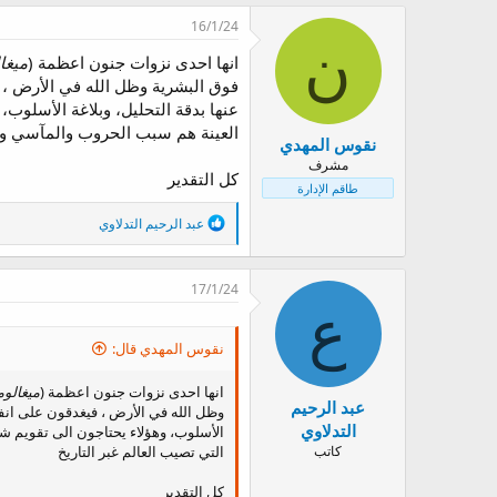
ف
16/1/24
ا
ن
ع
انها احدى نزوات جنون اعظمة (
ميغال
ل
ا
فوق البشرية وظل الله في الأرض ، 
ت
عنها بدقة التحليل، وبلاغة الأسلوب،
:
العينة هم سبب الحروب والمآسي وال
نقوس المهدي
مشرف
كل التقدير
طاقم الإدارة
ا
عبد الرحيم التدلاوي
ل
ت
ف
17/1/24
ا
ع
ع
ل
ا
نقوس المهدي قال:
ت
:
انها احدى نزوات جنون اعظمة (
ميغالوما
عبد الرحيم
وظل الله في الأرض ، فيغدقون على انفس
التدلاوي
الأسلوب، وهؤلاء يحتاجون الى تقويم شل
كاتب
التي تصيب العالم غبر التاريخ
كل التقدير