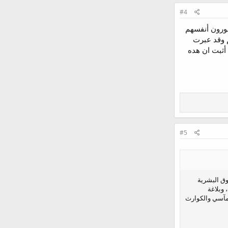
#4
صورون أنفسهم
 وقد عبرت
 أثبت ان هده
#5
وق البشرية
وبلاغة
لمآسي والكوارث