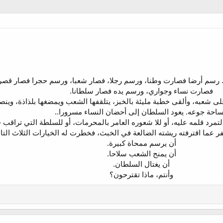
ا. رسم أرضا فصارت وطنا، ورسم رجلا، فصار شعبا، ورسم حجرا فصار قصرا
فصارت نساء وجواري، ورسم يده فصار سلطانا.
ى شعبه، وألقى خطبة مليئة بالخبز، يتلقفها الشعب ويمضغها بلذاذة، وين
ساحة جوعه. يعود السلطان إلى أحضان النساء مسرورا..
 لتمرد قلمه عليه، أو للا شعوره العامر بالمحرمات، أو للسلطة التي تراقب
فر عما اقترفته ريشته الضالعة في الخبث، فخطرت له الخيارات الثلاث التال
أن يرسم ممحاة كبيرة.
أن يمنح الشعب سلاحا.
أن يغتال السلطان.
وأنتم، ماذا تقترحون؟​