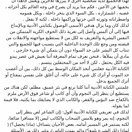
لهذا فالجميع لديه شخصية أخرى لا يبرزها للآخرين ويعمل جاهدا أن
يخفيها عن الأعين ، فكم منا يريد أن يصرخ في وجه العالم بكل أحزانه ،
غضبه ، اشمئزازه ، بكل السوء الذي ينخر داخله ، وبكل همومه
واضطراباته وثورته التي خزنها وراكمها داخله ، لكنه لا يفعل .
لذلك كان وما يزال هدفي الأسمى الوصول بكتابتي الأدبية وبالإبداع
فيها إلى أن ألمس وأصل إلى تعرية ذلك الخوف الكريه المتمكن من
النفس البشرية والتعريف به لكل من لا يستطيع مواجهته والانفلات من
قبضته ومن وجع تلك الوحدة الداخلية التي يتسبب فيها للجميع والتي
تنتاب كل البشر على حد السواء دون أن يتمكن أي شيء خارجي ،
مادي أن يملأها ، فنحن نعرف تمام المعرفة أننا نعيش في عصر يبدو
فيه الكل يحتفل ، لكن لا أحد من المحتفلين يبتسم .
الكتابة الأدبية جعلتني أتخذ المكان الوسط بين كل ذلك، بين أن أغضب
حد الموت أو أترك كل شيء على حاله، أن أغلق على نفسي بمفتاح أو
أترك الجميع يدخل.
علمتني الكتابة الأدبية أننا كلنا نرتع في بئر عميق، مظلم، لكن هناك من
يستطيع أن ينظر إلى النجوم وأن أي كاتب أو شاعر فوق الأرض ملزم
بالكفاح ضد البؤس والفقر، والكاتب الذي لا يضايقك بما يكتبه، فلا قيمة
لما يقوله.
لذلك في تعريفي للكتابة الأدبية أقول: (إن الشاعر لص ينظر إلى
النجوم، إنه يمر وهو يلامس السحاب والكاتب ليس إلا مسافرا ضائعا،
لكنه يستمر في المسير أمامه، بعض الأحيان يتساءل: (ماذا يحصل؟) (
لماذا ذلك الشيء يلمع؟) و(لم يموت الناس)، وغير ذلك من الأسئلة