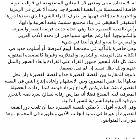
له الاستفادة مبنى ومعنى لأن المعاني المضغوطة في قوالب لغوية
خاصة المستعملة في القصة القصيرة جدا يجب ألا تغرق في الرمزية
والتجريد قصد إتاحة فهمها من طرف القراء الشيء الذي يفقدها دورها
الثتقيفي الحقيقي في بناء مجتمع متشبث بلغته العربية وآدابها.
رأيي بالقصة القصيرة جدا وهي اتجاه حديث فرضه العصر والسرعة
والتكنولوجيا، أنها رغم نجاحها نسبيا فهي لن تخدم الأدب العربي
والمغربي خاصة والقارئ أيضا في شيء,
وهي حاضرة بالتأكيد في مجتمعنا اليوم كموضة، أو أسلوب جديد في
الكتابة مثل الومضة، والشذرة، والمتلازمة وغيرها كالقصيدة المنثورة
مثلا، كل ذلك لتحفيز جمهور القراء على القراءة وإبعاد الضجر والملل
عنهم وذلك يظل نسبيا إن لم نقل ضعيفا.
لا وجه للمقارنة بين القصة القصيرة جدا والقصة القصيرة ولن تحل
محلها أبدا، فبين المسرود وبين الاستلهام وإعادة إنتاج النص في القصة
القصيرة مثلا، هناك يكمن الإبداع وتزداد قيمته كلما ازدادت الحصيلة
المعرفية لدى المبدع فضلا أنه يمارس رقابة لصالح سرد نصه بالتحرر
من قيد التوثيقية السردية للسير الذاتية.
وفي الختام أقول ، لا يمكن للقصة القصيرة جدا أن تلعب دور القصة
القصيرة أو غيرها في تنمية الجانب الأدبي وتطويره في المجتمع ، وهذا
هو رأيي المتواضع.