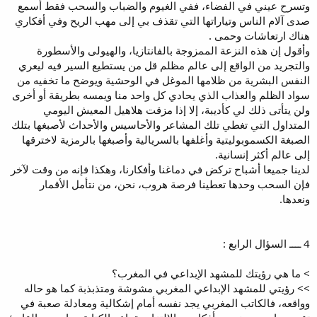
وتسرح عيني في الفضاء، ففي الغيوم والضباب والسحب فقط أسمع
صدى آلام الناس وتياراتها التي تقذف بي إلى مهب الريح وفي أفكاري
هناك ارتعاشات وحمى .
وأقول إن هذه النزعة الممزوجة بالفانتازيا، والهيولى والأسطورة
والتجريد من الواقع إلى عالم مظلم قل من يستطيع السير فيه ليعري
النفس البشرية من ظلامها الموغل في الوحشية ويوضح ما تخفيه من
سواد الظلم والعذاب الذي يحادي كل واحد منا ويمسه بطريقة أو أخرى
ولن يتأتى ذلك لي كأديبة، إلا إذا مزقت هلاهيل المعيش اليومي
المتداول التي تغطي تلك المشاعر والأحاسيس والأحداث لأصبغها بتلك
الصبغة الكسموبوليتية وأغلفها بالسريالية وأصبغها بالرمزية لاخترقها
إلى عالم أكثر إنسانية.
لدينا جميعا أشباح تركض في دماغنا وأفكارنا، وهكذا فإنه من وقت لآخر
فإن السحب وحدها تعطينا فرصة هروب، نحن، من نتأمل الأقمار
ونعدها.
4 ــــ السؤال الرابع :
> ما هي رؤيتك للمشهد الإبداعي في المغرب؟
>> رؤيتي للمشهد الإبداعي المغربي مشوشة ومتذبذبة كما هو حاله
وواقعه، فالكاتب المغربي يجد نفسه أمام إشكالية ومعادلة صعبة في