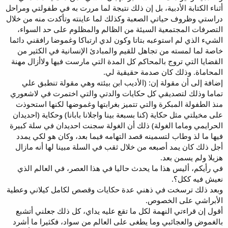
أثناء الكتابة الأدبية، بل إن ذلك نتيجة لما مررت به في طفولتي ومراحل
دراستي وظروف حياتي الصعبة وكذلك لما عاينته وتأكدت منه من خلال
التصرفات المجتمعية السيئة من الظالم والمظلوم على حد السواء،
الشيء الذي لم استوعبه بتاتا وكون لدي ارتباكا وغموضا رافقني دائما
خاصة لما لمسته من تجاهل للقيم والمبادئ الإنسانية في الكثير من
القضايا التي تروج بالمحاكم كل المدة التي مارست فيها ولاأزال مهنة
المحاماة. وذلك كان صدمة حقيقية لي.
إضافة إلى أن مقولة إن: (الأديب ابن بيئته وهي مقولة تنطبق علي
تماما وذلك لتصديقي كل حكايات والدتي والتي اختمرت في لاشعوري
منذ الطفولة المبكرة والتي تتميز بغرابتها وغموضها لكنها استحوذت
على مخيلتي مثل حكاية (كنا بسبعة بينا واجلانا بابانا) وحكاية (احديدان
الحرايمي وماما الغولة) ذلك أن الغولة سجنت احديدان في سلة كبيرة
فيها ما لذ وطاب لتسمينه قصد التهامه فيما بعد، وكان هو لكي يمدد
أجل ذلك كان يمد أصبعه من خلال ثقب في السلة مبينا لها أنه مازال
هزيلا ولم يسمن بعد.
في رأيكم، أليس هذا ما يحدث حاليا في هذا العصر، في العالم الذي
نعيش فيه ككل؟.
وبعد ذلك ترسخت في ذهني عدة حكايات وقصص لكامل كيلاني وعطية
الأبراشي على الخصوص.
أقول إن قراءتي النهمة لكل ما تقع عليه يداي، كل ذلك جعلني أتشبع
بالغموض والعجائبي وما يطغى على العالم من سواد، فكثيرا ما أشرد