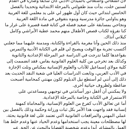
لأن انشغالي واشتغالي بالميدان الأدبي كان سابقا وضاربا في القدم
لسنين خلت، بدأت منذ طفولتي بالمرحلة الابتدائية وتحديدا بالفصل
الخامس ابتدائي حيث كان أول ظهور لي على يد معلمي للغة العربية
وهو يناولني جائزة مدرسية وينوه بتفوقي في مادة اللغة العربية
ونجاحي بمسابقة على صعيد فصله في كتابة قصة قصيرة على غرار ما
كنا نقرؤه لكتاب قصص الأطفال منهم محمد عطية الأبراشي وكامل
كيلاني آنذاك.
منذ ذلك الحين وأنا مغرمة بالقراءة والكتابة، ومدمنة عليهما مما جعلني
أكتسب تجربة مع الوقت ويصبح لي قلم في الكتابة الأدبية والتمرس
بقواعدها كلما تدرجت في الدراسة عبر المرحلة الإعدادية والثانوية
وكذلك بعد تخرجي من كلية العلوم القانونية بفاس، فقد انضممت إلى
كلية مولاي إسماعيل للآداب والعلوم الإنسانية بمكناس ونلت الإجازة
في الأدب العربي، وتابعت الدراسات العليا في شعبة النقد الحديث بعد
ذلك إلى أنني لم أستطع نيل الدبلوم لكون مهنتي كمحامية أصبحت
ضاغطة ولظروف حياتية أخرى.
ولا يمكنني أن أغفل دور أساتذتي في توجيهي ومساعدتي على
الاستمرار في الكتابة وخاصة بالمرحلة الإعدادية.
أما عن تعالق الأدب كفرع من العلوم الإنسانية، والمحاماة كمهنة
إنسانية فقد واجهت هذا الأمر بكل ثبات ورزانة وحكمة وذلك بالفصل بين
عملي المهني والمرافعات القانونية التي تعتمد على لغة قانونية بحثة،
لها مصطلحات معينة يجب استخدامها وعدم الحياد عنها وعدم خلط هذا
العمل بالمشاعر أبدا وعدم شخصنة القضايا والبحث عن الحق عبر