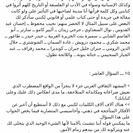
وكذلك الإسبانية وسواء في الأدب او الفلسفة أو التاريخ كلهم أثروا في
كتابتي وكل كلمة قرأتها أنا مدينة لصاحبها في التأثير علي ولو كانت
مقالة في جريدة أو حتى كتاب علمي أو قانوني لكنني سأذكر لك
البعض على سبيل المثال لا الحصر منهم: نجيب محفوظ ــ إحسان عبد
القدوس ـ نوال السعداوي ـ جرجي زيدان ــ ألبير كامو ــ سارتر ــ أبو
القاسم الشابي ــ سميرة بنت الجزيرة العربية ــ حيدر حيدر ــ طاغور ــ
محمد شكري ــ محمود درويش ، غادة السمان ــ الشوشتري ــ جلال
الدين الرومي ــ جبران خليل جبران ــ كونديرا ــ محمد زفزاف ـــ عبد
الجبار السحيمي ــ خناثة بنونة... واللائحة تطول.
10 ـــ السؤال العاشر :
> المشهد الثقافي العربي جزء لا يتجزأ من الواقع المضطرب الذي
نعيش صراعاته ومكابداته المتلاحقة، ما مدى انعكاس ذلك عليك وعلى
كتاباتك؟
>> هناك آلاف آلاف الكلمات لكنني مع ذلك لا أستطيع أن أعبر عن
الأفكار المتأججة في ذهني، وأحاسيسي المتضاربة فيما يخص الجواب
على هذا السؤال.
ما يمكنني قوله أننا نتشبث بآلامنا لأنها الشيء الوحيد الذي يتخلى لك
عنه ويتركونه لك من بيدهم زمام الأمور.