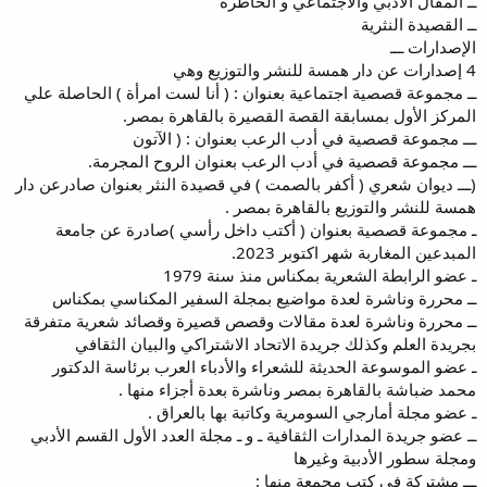
ــ المقال الأدبي والاجتماعي و الخاطرة
ــ القصيدة النثرية
الإصدارات ـــ
4 إصدارات عن دار همسة للنشر والتوزيع وهي
ــ مجموعة قصصية اجتماعية بعنوان : ( أنا لست امرأة ) الحاصلة علي
المركز الأول بمسابقة القصة القصيرة بالقاهرة بمصر.
ـــ مجموعة قصصية في أدب الرعب بعنوان : ( الآتون
ـــ مجموعة قصصية في أدب الرعب بعنوان الروح المجرمة.
(ـــ ديوان شعري ( أكفر بالصمت ) في قصيدة النثر بعنوان صادرعن دار
همسة للنشر والتوزيع بالقاهرة بمصر .
ـ مجموعة قصصية بعنوان ( أكتب داخل رأسي )صادرة عن جامعة
المبدعين المغاربة شهر اكتوبر 2023.
ـ عضو الرابطة الشعرية بمكناس منذ سنة 1979
ــ محررة وناشرة لعدة مواضيع بمجلة السفير المكناسي بمكناس
ــ محررة وناشرة لعدة مقالات وقصص قصيرة وقصائد شعرية متفرقة
بجريدة العلم وكذلك جريدة الاتحاد الاشتراكي والبيان الثقافي
ـ عضو الموسوعة الحديثة للشعراء والأدباء العرب برئاسة الدكتور
محمد ضباشة بالقاهرة بمصر وناشرة بعدة أجزاء منها .
ـ عضو مجلة أمارجي السومرية وكاتبة بها بالعراق .
ــ عضو جريدة المدارات الثقافية ـ و ـ مجلة العدد الأول القسم الأدبي
ومجلة سطور الأدبية وغيرها
ـــ مشتركة في كتب مجمعة منها :