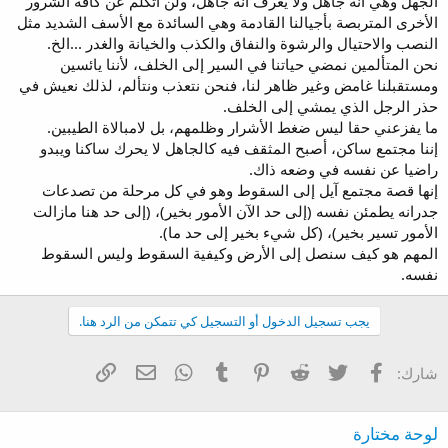
الجهل وهي أنه جاهل ولا يعرف أنه جاهل، ولن أتكلم عن كافة الشرور
الأخرى المتربصة بأجيالنا القادمة وهي السائدة مع الأسف الشديد مثل
النصب والاحتيال والرشوة والنفاق والكذب والخيانة والغدر ...الخ.
نحن المتألمين نمضي حياتنا في السير إلى الخلف، لأننا يائسين
ومستقبلنا غامض وغير ظاهر لنا، فنحن نتعذب ونتألم، لذلك نعيش في
حذر الرجل الذي يمشي إلى الخلف.
ما يفزعني حقا ليس ضغط الأشرار وظلمهم، بل لامبالاة الطيبين.
إننا مجتمع ساكن، أصبح المثقف فيه كالجاهل لا يحرك ساكنا ويبدو
راضيا عن نفسه في وضعه ذاك.
إنها قصة مجتمع آيل إلى السقوط وهو في كل مرحلة من تصدعات
جدرانه يطمئن نفسه (إلى حد الآن الأمور بخير)، (إلى حد هنا مازالت
الأمور تسير بخير)، (كل شيء بخير إلى حد ما).
المهم هو كيف سنصل إلى الأرض وكيفية السقوط وليس السقوط
نفسه.
يجب تسجيل الدخول أو التسجيل كي تتمكن من الرد هنا.
فيسبوك
تويتر
Reddit
Pinterest
Tumblr
WhatsApp
الرابط
البريد الإلكتروني
شارك:
لوحة مختارة