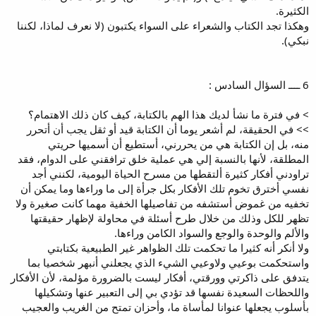
الكثيرة.
وهكذا تجد الكتاب والشعراء على السواء يكتبون (لا نعرف لماذا، لكننا
نبكي).
6 ــــ السؤال السادس :
> في فترة ما نشأ لديك هذا الهم بالكتابة، كيف كان ذلك الاهتمام؟
>> في الحقيقة، لم أشعر يوما أن الكتابة قيد أو ثقل يجب أن أتحرر
منه، بل إن الكتابة هي من يحررني، أستطيع أن أسميها حريتي
المطلقة، لأنها بالنسبة إلي هي عملية خلق ترافقني على الدوام، فقد
تراودني أفكار كثيرة ألتقطها من مسرح الحياة اليومية، لكنني أجد
نفسي أخترق تخوم تلك الأفكار بكل جرأة إلى ما وراءها وما يمكن أن
تخفيه من غموض أستشفه من تفاصيلها الخفية مهما كانت صغيرة ولا
تظهر للكل وذلك من خلال طرح أسئلة في محاولة لإظهار حقيقتها
والألم والوحدة والوجع والسواد الكامن وراءها.
ولا أنكر أنه كثيرا ما تحكمت تلك الظواهر غير الطبيعية بكتابتي
واستحكمت بوعيي ولاوعيي الشيء الذي يجعلني أنبهر شخصيا بما
يتدفق على ذاكرتي وورقتي، أفكار ليست بالضرورة مؤلمة، لأن الأفكار
واللحظات السعيدة نفسها قد تؤدي بي إلى التعبير عنها وتشكيلها
بأسلوب يجعلها عنوانا لمأساة ما، وأحزان تمتح من الغريب والعجيب