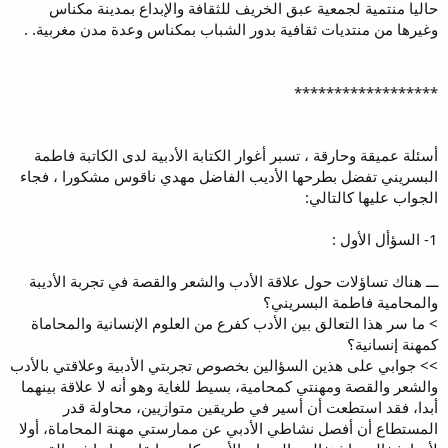
حاليا منتمية لجمعية عبق الخريف للثقافة والإبداع بمدينة مكناس
وغيرها من منتديات ثقافية بدور الشباب بمكناس وعدة مدن مغربية. .
******************
أسئلة عميقة وحارقة ، تسبر أغوار الكتابة الأدبية لدى الكاتبة فاطمة
البسريني تفضل بطرحها الأديب الفاضل مهدي ناقوس مشكورا ، فجاء
الجواب عليها كالتالي:
1- السؤأل الأول :
ـــ هناك تساؤلات حول علاقة الأدب والشعر والقصة في تجربة الأديبة
والمحامية فاطمة البسريني؟
> ما سر هذا التعالق بين الأدب كفرع من العلوم الإنسانية والمحاماة
كمهنة إنسانية؟
>> جوابي على هذين السؤالين بخصوص تجربتي الأدبية وعلاقتي بالأدب
والشعر والقصة ومهنتي كمحامية، بسيط للغاية وهو أنه لا علاقة بينهما
أبدا، فقد استطعت أن أسير في طريقين متوازيين، محاولة قدر
المستطاع أن أفصل نشاطي الأدبي عن ممارستي مهنة المحاماة، أولا