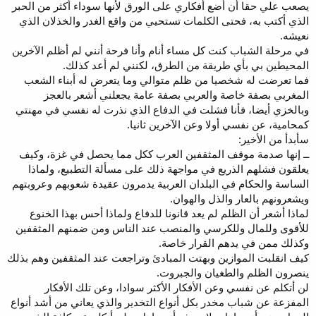
يصعب علي حقا أن أضع أفكاري على الورق لأنها سوداء أكثر من الحبر
الذي أكتب به، فحتى الكلمات تستحيي من واقع الغدر والخذلان الذي
نعيشه.
في مرحلة الشباب كنت كل مساء أنام وأنا فرحة أنني لم أظلم الآخرين
المحيطين بي بأي طريقة من الطرق، لكنني لم أعد كذلك.
فما تعرضت له شخصيا من ظلم متوالي وما يتعرض له أبناء الشعب
المغربي بصفة خاصة والعربي بصفة عامة يجعلني أشعر بالعجز
وبالخزي أيضا، فأنا فشلت في الدفاع الذي نذرت له نفسي في مهنتي
كمحامية، عن نفسي أولا وعن الآخرين ثانيا.
سأبدأ من الأخير:
ــ إنها صدمة موقف المثقفين العرب ككل مما يحصل في غزة، وكيف
يعلقون فشلهم الذريع في مواجهة ذلك على مسألة التطبيع، ولماذا
الساسة والحكام في البلدان العربية يدمرون عقيدة شعوبهم وعروبتهم
ويشعرونهم بالعار والذل والهوان.
لماذا أشعر أن الظلم لم يعد قانونا للدفاع ولماذا أحس بهذا الخنوع
للأقوى وللمال وللكرسي والمنصب عند الناس ومن ضمنهم المثقفين
وكذلك ممن في يدهم القرار خاصة.
كيف انقلبت الموازين وبهتت المبادئ وتراجعت عند المثقفين وهم بذلك
ينصرون الظلم والطغيان والجبروت.
لن أتكلم عن نفسي وعن الأفكار الأكثر سوادا، وعن تلك الأفكار
المفزعة عن شباب مخدر بكل أنواع التخدير والذي يعاني من أشد أنواع