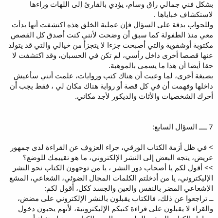
بشكل فني جمالي راق وسام، يؤدي بالقارئ إلى اللهاث وراءها
لاستكشاف خباياها .
وللجواب بدقة على السؤال فإن عملية الخلق هذه اكتشفت أنها بدأت
معي منذ الطفولة كما سبق أن وضحت لأنني كنت أصدق كل القصص
مكتوبة أوشفوية والتي أصبحت جزءا لا يتجزأ من خيالي والتي قد يتولد
عنها قصصا أخرى داخل رأسي، لم تكن في الحسبان، وقد اكتشفت لا
حقا أيضا أن هذا ما يسمى بالموهبة.
بصيغة أخرى، لما وعيت أن هناك كتب وروايات، علمت أنني سأعيش
داخلها وفهمت أن في كل قصة أو رواية هناك مكان لي ، فقط يجب أن
أحرك الشخصيات والأثاث والديكور لأجد مكاني.
7 ــــ السؤال السابع:
> في ظل أزمة الكتاب الورقي، جراء العزوف عن القراءة لدى جمهور
عريض، يتجه البعض إلى النشر الإلكتروني، ما هو تقييمك للوضع؟
>> أقول لكم يا أصحاب دور النشر ، يا من توجهون الكتاب نحو النشر
الإليكتروني، يا من أدخلتم الكلمات المجال الضوئي، الشعاعي، المشع
الإشعاعي المضر بالنفس والعين والجسد ككل، أقول لكم:
ــ تراجعوا عن ذلك، فالكتاب يقبلون بالنشر الإلكتروني على مضض،
والقراء لا يقبلون على قراءة كتبكم الإليكترونية، لأنهم يحبون دخول