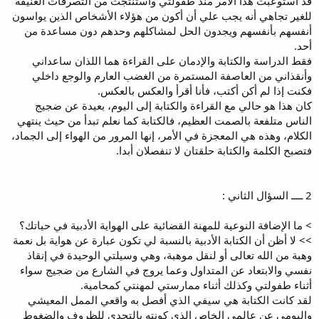
قد استوعبت هذا الأمر منذ طفولتي واستنتجت من التصرفات العنيفة
للغير تجاهي أنه يجب علي أن أكون من هؤلاء الأشخاص الذين يواسون
أنفسهم بأنفسهم ويجدون الحل لمشاكلهم وحدهم دون مساعدة من
أحد.
فقط الدراسة والكتابة والإدمان على القراءة هما اللذان ساعداني
وأنقذاني من العاصفة المستمرة من الغضب العارم والوجع داخلي
فكنت إذا لم أكن أكتب، فأنا أقرأ والعكس بالعكس.
كان هذا هو حالي مع القراءة والكتابة إلى اليوم، بعيدة عن ضجيج
الناس متلفعة بالصمت العظيم، فالكتابة كما نعلم تبدأ من حيث ينتهي
الكلام، وهذه هي المعجزة في الأمر، إنها المرور من الهواء إلى الجماد،
فتصبح الكلمة والكتابة حلقتان لا تنفصلان أبدا.
2 ــــ السؤال الثاني :
> ما الإضافة النوعية للمهنة القضائية على الهواية الأدبية في حياتك؟
>> لا أظن أن الكتابة الأدبية بالنسبة لي تكون عبارة عن هواية بل نعمة
وهبة من الله تعالى أو لنقل موهبة، وهي وسيلتي الوحيدة في إنقاذ
نفسي والابتعاد عن المتداول وعما يروج في الشارع من ضجيج سواء
أثناء طفولتي وكذلك أثناء ممارستي لمهنتي كمحامية.
لقد كانت الكتابة هي سيفي الذي أفصل به واقعي الممل المعيشي
واليومي عن عالمي الخاص الذي كونته بالتحدي للظروف والضغوط