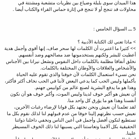
هذا الميدان سوى بلبلة وضياع بين نظريات متشعبة ومشتتة في
محاولات قد تنجح أو لا تنجح في إثارة حماس القراء والكتاب أيضا .
5 ـــ السؤال الخامس :
> ماذا تعني لك الكتابة الأدبية ؟
>> كثيرا ما اعتبرت أن الكلمات لها سحر صاف، إنها أقوى وأجمل هدية
أعطيت للبشر ولكنهم يستخدمونها ضد مصالحهم وضد أنفسهم.
نخلق أنفاقا مظلمة بالكلمات داخل النفوس ونشعل نيرانا بين الأجناس
والأشخاص والعلاقات والأوطان المختلفة بالكلمات.
نحن نسيء استعمال الكلمات لأن خوفنا والذي تقوم عليه الحياة
بأكملها وليس الحب كما يدعي البعض لأننا في الحب نخاف أكثر فأكثر،
وهذا هو ما يدفع البشرية لصنع عالم من كوابيس جهنم.
أن نعيش هو أكبر خوف لدينا وليس الموت، وأكبر خوف هو أن نكون
أنفسنا وهذا هو ما يؤرق كل واحد منا.
لقد تعلمنا أن نعيش ونحن نجتهد بكل قوانا لإرضاء رغبات الآخرين،
نعيش حسب نظرتهم إلينا خوفا من عدم قبولهم لنا لذلك نقوم بكل ما
نستطيع لنكون أفضل وأجمل في أعين الناس ونخفي داخلنا ذواتنا
الحقيقية بكل آلامنا وتعاستنا التي يسببها لنا ذلك الخوف المسيطر
علينا.