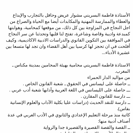
الأستاذة فاطمة البسريني مشوار عريض وحافل بالتجارب والإبداع
والعطاء والممارسة المهنية والمكابدات أيضا مع الحياة والصراع من
اجل النجاح في المزاوجة بين كل ذلك، من موقعها كمحامية، وهوابتها
كمبدعة واديبة وقاصة وشاعرة، تفتح لنا قلبها وتحدثنا عن سر النجاح
في الموافقة بين التكوين القانوي والدراسات الادبية الاكاديمية، وكيف
أفلحت في ان تحجز لها كرسيا بين أهل القضاء وان تجد لها متسعا بين
عشيرة الأدباء...
الاستاذة فاطمة البسريني محامية بهيئة المحامين بمدينة مكناس ـ
المغرب.
من مواليد الدار الحمراء
ــ حاصلة على ليسانس في الحقوق ـ شعبة القانون الخاص .
ـــ حاصلة على الليسانس في اللغة العربية وآدابها شعبة أدب عربي .
ـــ دارسة للقانون المقارن .
ــ دارسة للنقد الحديث (دراسات عليا بكلية الآداب والعلوم الإنسانية
بفاس).
كاتبة منذ مرحلة التعليم الإعدادي والثانوي في الأدب العربي في عدة
أصناف أدبية منها:
ــ القصة والقصة القصيرة والقصيرة جدا والرواية