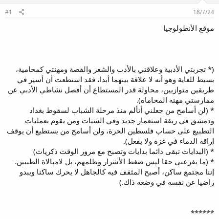
م
ل
#1
18/7/24
و
ب
ض
د
موقع الأنطولوجيا
و
ء
ع
(* تجربتي الأدبية وعلاقتي بالأدب والشعر والقصة ومهنتي كمحامية،
بسيط للغاية وهو أنه لا علاقة بينهما أبدا، فقد استطعت أن أسير في
طريقين متوازيين، محاولة قدر المستطاع أن أفصل نشاطي الأدبي عن
ممارستي مهنة المحاماة).
* (لن أسامح من جعلني أتألم منذ مرحلة الشباب لسقوط بغداد
ودمشق في ربقة استعمار جديد وفي الشتات ومن يقوم بعمليات
التطبيع على حساب فلسطين الحرة، ولن أسامح من يستطيع أن يوقف
إراقة الدماء في غزة ولا يفعل).
* (البدايات تبقى دائما بدايات وتصبح مع مرور الوقت ذكريات)
* (ما يفزعني حقا ليس ضغط الأشرار وظلمهم، بل لامبالاة الطيبين.
إننا مجتمع ساكن، أصبح المثقف فيه كالجاهل لا يحرك ساكنا ويبدو
راضيا عن نفسه في وضعه ذاك.)
******