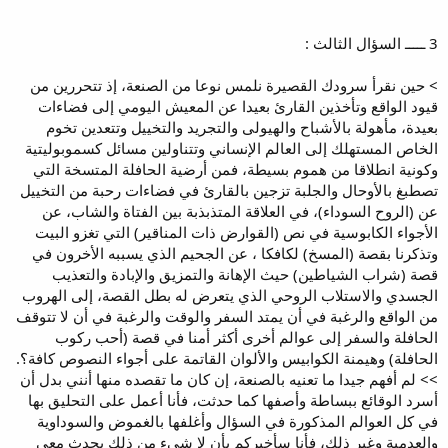
3 ـــــ السؤال الثالث :
> حين نقرأ سرودك القصيرة نلمس نوعا من الصنعة، إذ تتحررين من
قيود الواقع وتأخذين القارئ بعيدا عن المعيش اليومي إلى فضاءات
بعيدة، مأهولة بالأشباح والهيولى والتجريد والتخييل وتتعدين تخوم
الخاص المستهلك إلى العالم الإنساني وتتناولين مسائل كسموبوليتية
وكونية انطلاقا من هموم بسيطة، فمن أرضية الحافلة المتسخة التي
تصطبغ بالأوحال والجلبة تزجين بالقارئ في فضاءات رحبة من التخييل
عن (الروح السوداء)، في العلاقة المتذبذبة بين الفتاة والشاب، عن
الأجواء الكابوسية في نص (القوارض ذات المناقير) التي تغزو البيت
وتذكرنا بقصة (المسخ) لكافكا ، عن الجحيم الذي يسببه الأخرون في
قصة (شراب الشياطين) حيث الإهانة والتمزيق والإبادة والتعذيب
الجسدي والاستلاب الروحي الذي يتعرض له بطل القصة، إلى الهروب
من الواقع والرغبة في أن يمتد السفر والوقت والرغبة في أن لا تتوقف
الحافلة والسفر إلى عوالم أخرى أكثر أمنا في قصة (أحب ركوب
الحافلة) وهيمنة الكوابيس والألوان القاتمة على أجواء النصوص كافة؟.
>> لم أفهم جيدا ما تعنيه بالصنعة، إن كان ما تقصده منها أنني بدل أن
أسرد الوقائع ببساطة وأصفها كما حدثت، فأنا أعمل على التحليق بها
في كل العوالم المذكورة في السؤال وأغلفها بالغموض والسوداوية
والعدمية وغير ذلك، فأنا سأخبركم بأن لا شيء من ذلك يحدث معي