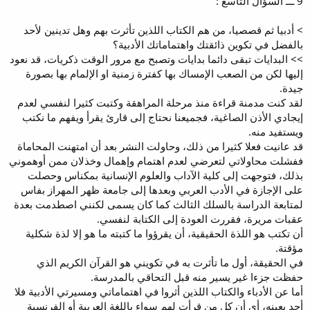
9 ـــ السؤال التاسع :
> أدبيا ثم قصصيا، من هم الكتاب اللذين تأثرت بهم وهل تدينين لأحد
بالفضل في تكوين ذائقتك واهتماماتك الأدبية؟
>> البدايات تبقى دائما بدايات وتصبح مع مرور الوقت ذكريات، قد نعود
إليها لكن من الصعب الإمساك بها كفترة زمنية او الإلمام بها بصورة
جيدة.
لقد كنت مدمنة قراءة منذ مرحلة المراهقة وكتبت كثيرا لنفسي لعدم
إيجادي الأذن الصاغية، فجميعنا نحتاج إلى قارئ يقرأ ويفهم ما نكتب
ويستفيد منه.
قد عانيت فعلا كثيرا من ذلك، وحاولت النشر بعد أن امتهنت المحاماة
ففشلت محاولاتي لتعرضي لعدم اهتمام وإهمال وخذلان ممن أوهموني
بذلك، فتوجهت إلى كلية الآداب والعلوم الإنسانية بمكناس وحصلت
على الإجازة في الأدب العربي وبعدها إلى جامعة ظهر المهراز بفاس
لمتابعة الدراسة بالسلك الثالث كما كان يسمى لكنني اصطدمت بعدة
عقبات مريرة، فقررت العودة إلى الكتابة لنفسي.
أن تكتب هو اللذة الحقيقية، أن يقرؤوا ما كتبته ما هو إلا لذة شكلية
مؤقتة.
في الحقيقة، أول ما تأثرت به في تكويني هو القرآن الكريم الذي
حفظت جزءا غير يسير منه قبل التحاقي بالمدرسة.
أما عن الأدباء والكتاب اللذين أثروا في اهتماماتي ومسيرتي الأدبية فلا
أحد بعينه، أي أن كل من قرأت لهم سواء باللغة العربية أو الفرنسية