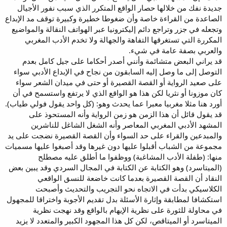
جديدة نفك من خلالها حصار الواقع المتكرر الذي سبب نفور الأجيال
الصاعدة من القراءة خاصة وأن ضغوطا خطيرة وكبيرة توقف مد الإبداع
وتجعله في جزر وتراجع دائم إليكترونيا عبر الهواتف النقالة والمواضيع
المكررة التي تستغرقها التفاهة والجهالة ولا تخدم الأدب المغربي
والعربي بصفة عامة في شيء.
قد يراني البعض متشائمة وأنني أصدر أحكاما على جيل كامل بعدم
التوصل إلى ما وصل إليه السابقون من نجاح في الإبداع الأدبي سواء
على صعيد الرواية أو القصة القصيرة أو حتى في ميدان الشعر سواء
كان موزونا أو نثريا لكن هذا هو الواقع الذي لا يرتفع واستسمح في أن
أورد هنا مثلا مغربيا معبرا عما يحدث وهو: (كل واحد يقول فولي طياب).
قد يقول قائل أن هذا الزمن هو زمن الرواية وأنه المستحوذ على
المشهد الأدبي المغربي المعاصر وأنه الشغل الشاغل للناشرين
والمبدعين والقراء على حد السواء وأن القصة القصيرة نضجت على يد
مجموعة من الشباب أقبلوا عليها دون غيرها وقد أصبغوا عليها مسميات
منها: (طفلة الأدب المشاغبة) ووظفوا ما أطلق عليه مصطلح
(الميتاسرد) وهو الكتابة عن الكتابة في المجال السردي وقد يبين بعض
النقاد أن القصة القصيرة بعدما كانت خاضعة للنسق الواقعي
الكلاسيكي بدأت في الاتجاه نحو التجريب والتحديث وأصبحت
استكشافا لمطابقة وإثارة الأسئلة بدل تقديم الأجوبة واختراقا للمجهول
في محاولة للثورة على نظرية الإيهام بالواقع وقد نهجت نظرية
الميتاسرد أو الميتاقص، لكن كل هذا المجهود الكبير والمتعدد لا يزيد