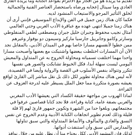
تقديم ما يريده هو من أفكار مع الالتزام بقواعد الكتابة وما يريده القارئ
العادي وما سينال إعجابه ورضاه باستحضار العناصر الفنية والجمالية
لخلق التأثير المرجو والاستيعاب المنشود لديه.
فكما كان هناك زمن جميل في الفن والإبداع الموسيقي فإنني أرى أن
هناك زمنا جميلا انتهى عهده مع عباقرة الأدب العربي وحتي العالمي
أمثال نجيب محفوظ وجبران خليل جبران ومصطفى لطفي المنفلوطي
وسارتر وكامو وجابرييل جارسيا ماركيز وسيمون دو بوفوار وغيرهم
ممن خطوا لأنفسهم مسارا خاصا بهم في الميدان الأدبي، بالمقابل نجد
الآن أن المسارات اختلطت ببعضها واشتبكت مع بعضها وأصبحت مسارا
واحدا مهما اختلفت تسمياته ومحاولة الخروج به عن المتداول والمعيش
اليومي ليست سهلة أبدا، فكل الخيوط تشابكت والصور هي نفسها
تتكرر وتتوالد بنفس الأسلوب في القصة والرواية وأيضا في القصيدة،
لأنه ليس هناك محاولة تطوير لكل ذلك بل نقل مباشر إلى القارئ لواقع
يعيشه بصورة متكررة مما جعل الملل يسيطر عليه لدرجة العزوف عن
القراءة.
لماذا الهروب من مواجهة حقيقة الكساد التي يعيشها الأدب المغربي
والعربي بصفة عامة، كتابة وقراءة، فلا نجد كتابا قصاصين عرفوا في
مجتمعاتهم، وبلغوا حدا من الشهرة وتكوين جمهور قارئ لهم إلا قلة
قليلة وذلك لعدم تطوير اتجاهات الكتابة الأدبية وعدم الخروج عن نفس
النسق والعادي والمألوف والأنماط المتداولة والتي سبق تناولها
والمدارس التي سبق وأن استنفذت أدواتها.
لذلك فإن المشهد الأدبي ككل يحتاج منا أن نطل عليه من خلال نوافذ