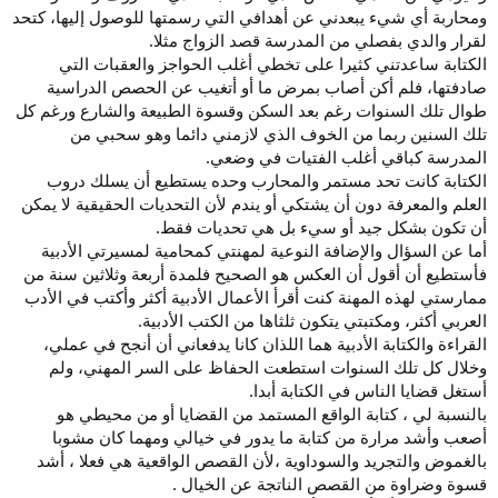
ومحاربة أي شيء يبعدني عن أهدافي التي رسمتها للوصول إليها، كتحد
لقرار والدي بفصلي من المدرسة قصد الزواج مثلا.
الكتابة ساعدتني كثيرا على تخطي أغلب الحواجز والعقبات التي
صادفتها، فلم أكن أصاب بمرض ما أو أتغيب عن الحصص الدراسية
طوال تلك السنوات رغم بعد السكن وقسوة الطبيعة والشارع ورغم كل
تلك السنين ربما من الخوف الذي لازمني دائما وهو سحبي من
المدرسة كباقي أغلب الفتيات في وضعي.
الكتابة كانت تحد مستمر والمحارب وحده يستطيع أن يسلك دروب
العلم والمعرفة دون أن يشتكي أو يندم لأن التحديات الحقيقية لا يمكن
أن تكون بشكل جيد أو سيء بل هي تحديات فقط.
أما عن السؤال والإضافة النوعية لمهنتي كمحامية لمسيرتي الأدبية
فأستطيع أن أقول أن العكس هو الصحيح فلمدة أربعة وثلاثين سنة من
ممارستي لهذه المهنة كنت أقرأ الأعمال الأدبية أكثر وأكتب في الأدب
العربي أكثر، ومكتبتي يتكون ثلثاها من الكتب الأدبية.
القراءة والكتابة الأدبية هما اللذان كانا يدفعاني أن أنجح في عملي،
وخلال كل تلك السنوات استطعت الحفاظ على السر المهني، ولم
أستغل قضايا الناس في الكتابة أبدا.
بالنسبة لي ، كتابة الواقع المستمد من القضايا أو من محيطي هو
أصعب وأشد مرارة من كتابة ما يدور في خيالي ومهما كان مشوبا
بالغموض والتجريد والسوداوية ،لأن القصص الواقعية هي فعلا ، أشد
قسوة وضراوة من القصص الناتجة عن الخيال .