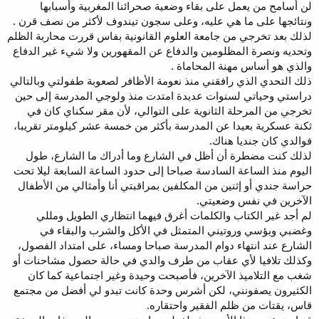
لن أسامح من يعمل على بقاء وضعية صحرائنا المغربية وأسبابها
ونتائجها على ما هي عليه، وعلى سجون تيندوف لأكثر من نصف قرن .
لذلك بعد تخرجي من جامعة العلوم القانونية بفاس قررت محاربة الظلم
وتحديه ونصرة المظلومين والدفاع عن المقهورين ولا شيء غير الدفاع
والذي هو أساس مهنة المحاماة .
ذلك التحدي الذي رافقني منذ نعومة الأظافر لصعوبة طفولتي وبالتالي
دراستي وحياتي لسنوات عديدة امتدت منذ ولوجي المدرسة إلى حين
تخرجي من المرحلة الثانوية على التوالي، لأن مقر سكناي كان في
ثكنة عسكرية بعيدا عن المدرسة بأكثر من خمسة عشر كيلومتر تقريبا،
فوالدي كان جنديا هناك.
لذلك كنت مضطرة أن أظل في الشارع وما أدراك ما الشارع، طول
اليوم منذ الساعة السادسة صباحا إلى حدود الساعة السابعة ليلا تحت
حراسة جندي أو إثنين من المكلفين بمراقبتي أنا وأمثالي من الأطفال
الآخرين في نفس وضعيتي.
لم أجد غير الكتاب والكلمات أغرق فيهما انتظاري الطويل ومللي
وغضبي وبؤسي وروتيني المتمثل في الأكل والشرب والبقاء في
الشارع عند انتهاء دوام المدرسة صباحا ومساء، على امتداد الفصول،
وكذلك تلافيا لأي عقاب من طرف والدي في حالة حصول مشاحنات أو
شغب مع التلاميذ الآخرين، فأصبحت وحيدة وغير اجتماعية كما كان
الكثيرون يصفونني، لكن أشرس وحدة كانت تبدو لي أفضل من مجتمع
قاس، يقتات من ظلم الفقير واحتقاره.