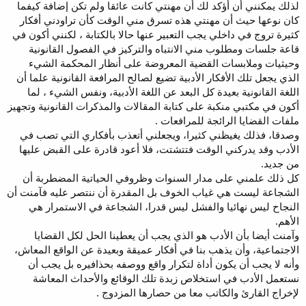
لذلك يمكنني أن أؤكد لك أن مهنتي كانت عائقا ولم تكن إضافة كيفما
كان نوعها حيث أن مهنتي هذه تسرق مني الوقت كأن تراودني أفكار
كثيرة تروج في داخلي يجب التعبير عنها حالا بالكتابة ، لكنني أكون في
قاعة جلسات ومطلوب مني الانتباه والتركيز في الفصول القانونية
وحيثيات وملابسات القضية المعروضة على أنظار المحكمة الشيء
الذي يجعل تلك الأفكار الأدبية تضيع لصالح المرافعة القانونية علما أن
اللغة القانونية بعيدة كل البعد عن اللغة الأدبية، ونفس الشيء ، لما
أكون في مكتبي منكبة على كتابة المقالات والمذكرات القانونية وتجهيز
ملفات القضايا الرائجة للمرافعات .
وصدقا، فذلك يغيظني كثيرا، ويجعلني أتعذب بأفكاري التي تصب في
الأدب وقد يدركني الوقت فتتشتت، فلا أعود قادرة على القبض عليها
من جديد.
كل ذلك علمني على مدار السنوات وظروفي الحياتية المضطربة أن
الشجاعة ليست هي غياب الخوف بل المقدرة أن ننتصر عليه فآمنت أن
النجاح ليس نهائيا والفشل ليس قدرا، الشجاعة في الاستمرار هي
الأهم.
وآمنت أيضا بأن الأدب هو الذي يجب أن يعطينا الحل لكل القضايا
الاجتماعية، وأن يذهب بنا في أفكار عميقة وبعيدة عن الواقع المعاش،
وأنه لا يجب أن يكون أداة لتكرار واقع ووصفه بحذافيره بل يجب أن
نستعمل الأدب في استخلاص زبدة تلك الوقائع والأحداث المعاشة
لإخراج القارئ والكاتب معا من حصارها المزدوج .