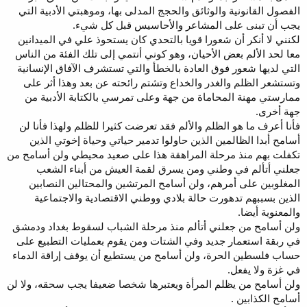
الفصول القانونية والوثائق والحجج المدلى بها، وموهبتي الأدبية التي
يجب أن تبنى على المشاعر والأحاسيس قبل كل شيء.
لكنني لا أنكر أن شعورا قويا بالتحدي كان يستحوذ علي في الميدانين
معا لحد الألم بعض الأحيان، وهو كوني أنتمي إلى تلك الفئة من الناس
التي لديها شعور فوق العادة بالخطأ والتي تستشرف الآفاق الإنسانية
وتستشعر الظلم والغدر والخداع وتشتم رائحته عن بعد وهذا أثر على
ممارستي مهنة المحاماة من جهة وعلى تمرسي بالكتابة الأدبية من
جهة أخرى.
فأنا أعرف ما هو الظلم والألم فقد تعرضت كثيرا للظلم ولهذا فأنا لن
أسامح أبدا الظالمين الذين حاولوا تدمير حياتي وحياة إخوتي الذين
تكفلت بهم منذ مرحلة المراهقة هذا على صعيد محيطي ولن أسامح من
جعلني أتألم في وطني ومن يسرق لقمة العيش من أبناء الشعب
المغلوبين على أمرهم، ولن أسامح المرتشين والمحتالين النصابين
الذين بسببهم تدهورت حالة بلادي ووطني الاقتصادية والاجتماعية
والمعنوية أيضا.
ولن أسامح من جعلني أتألم منذ مرحلة الشباب لسقوط بغداد ودمشق
في ربقة استعمار جديد وفي الشتات ومن يقوم بعمليات التطبيع على
حساب فلسطين الحرة، ولن أسامح من يستطيع أن يوقف إراقة الدماء
في غزة ولا يفعل.
ولن أسامح من يظلم المرأة ويعتبرها شخصا ضعيفا يجب سحقه، ولا لن
أسامح الكذابين .