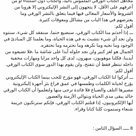
مجاهل الكتاب الورقي الملموس باليد، والكتاب دون استثناء أو من
أعرفهم على الأقل، لا يتجهون إلى النشر الإليكتروني إلا هروبا من
الشروط والأسعار المغالى فيها فيما يتعلق بالنشر الورقي وما
يعترضهم في هذا الباب من مشاكل ومعوقات كثيرة.
أقول لكم:
ـــ إذا أخذتم منا الكتاب الورقي، سنضيع حتما، سنفقد كل شيء، سنتوه
ولن نجد أي شيء نتشبث به في هذه الحياة، وما يعلمنا كل المبادئ في
الوجود وما نحبه وما نكرهه وما نحترمه وما نحتقره.
الجمال هو لغز كبير ولن نجد حلوله أبدا على شاشة ما ،فلا تضيعوه من
أيدينا، فكلنا موهوبون، مبهرون، لدى كل واحد مزايا ومهارات مخفية
داخله تنتظر فقط أن تتفتح، ولن يقوم بهذا الدور سوى الكتاب الورقي.
أقول لكم:
ـــ أتركوا لنا الكتاب الورقي، فهو مؤرخ للحب بينما الكتاب الإليكتروني
يؤرخ لخيانة الكلمات وطمسها في عمق فراغ بئر أجهزة إليكترونية
مصيرها التلف والضياع فلا فائدة ترجى منها ولتعلموا أن الكتاب الورقي
خالد يبقى مدى الحياة وبتوالي الأزمنة والعصور.
أيها الإلكترونيون، إذا قتلتم الكتاب الورقي، فإنكم سترتكبون جريمة
شنعاء وسنموت كلنا كتابا وقراء.
8 ـــــ السؤال الثامن :