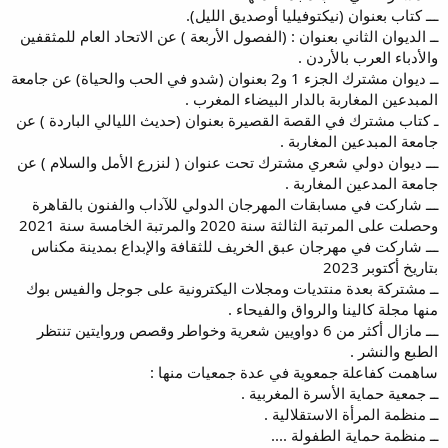
ـــ كتاب بعنوان (نيكتوفيليا أوصديق الليل).
ــ الديوان الثاني بعنوان : (الفصول الأربعة ) عن الاتحاد العام للمثقفين
والأدباء العرب بالأردن .
ــ ديوان مشترك الجزء 1 و2 بعنوان (شدو في الحب والحياة) عن جامعة
المبدعين المغاربة بالدار البيضاء المغرب .
ـ كتاب مشترك في القصة القصيرة بعنوان (حديث الليالي الباردة ) عن
جامعة المبدعين المغاربة .
ـــ ديوان دولي شعري مشترك تحت عنوان ( لنزرع الأمل والسلام ) عن
جامعة المدعين المغاربة .
ـــ شاركت في مسابقات المهرجان الدولي للآداب والفنون بالقاهرة
وحصلت على المرتبة الثالثة سنة 2020 والمرتبة الخامسة سنة 2021
ـــ شاركت في مهرجان عبق الخريف للثقافة والإبداع بمدينة مكناس
بتاريخ أكتوبر 2023
ــ مشتركة بعدة منتديات ومجلات اليكترونية على جوجل والفيس بوك
منها مجلة كالينا والرواق والفيحاء .
ـــ مازال أكثر من 6 دواويين شعرية وخواطر وقصص وروايتين تنتظر
الطبع والنشر .
ساهمت كفاعلة جمعوية في عدة جمعيات منها :
ــ جمعية حماية الأسرة المغربية .
ــ منظمة المرأة الاستقلالية .
ــ منظمة حماية الطفولة ....