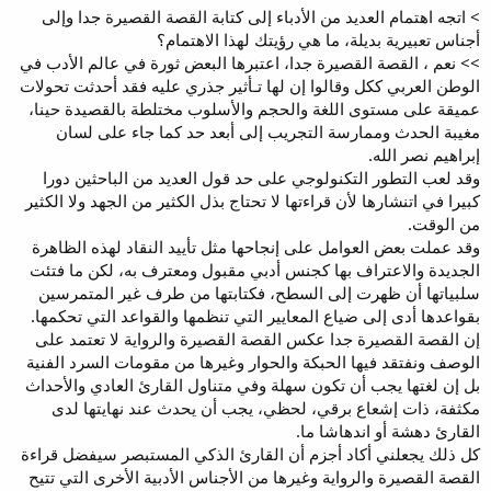
> اتجه اهتمام العديد من الأدباء إلى كتابة القصة القصيرة جدا وإلى
أجناس تعبيرية بديلة، ما هي رؤيتك لهذا الاهتمام؟
>> نعم ، القصة القصيرة جدا، اعتبرها البعض ثورة في عالم الأدب في
الوطن العربي ككل وقالوا إن لها تـأثير جذري عليه فقد أحدثت تحولات
عميقة على مستوى اللغة والحجم والأسلوب مختلطة بالقصيدة حينا،
مغيبة الحدث وممارسة التجريب إلى أبعد حد كما جاء على لسان
إبراهيم نصر الله.
وقد لعب التطور التكنولوجي على حد قول العديد من الباحثين دورا
كبيرا في اتنشارها لأن قراءتها لا تحتاج بذل الكثير من الجهد ولا الكثير
من الوقت.
وقد عملت بعض العوامل على إنجاحها مثل تأييد النقاد لهذه الظاهرة
الجديدة والاعتراف بها كجنس أدبي مقبول ومعترف به، لكن ما فتئت
سلبياتها أن ظهرت إلى السطح، فكتابتها من طرف غير المتمرسين
بقواعدها أدى إلى ضياع المعايير التي تنظمها والقواعد التي تحكمها.
إن القصة القصيرة جدا عكس القصة القصيرة والرواية لا تعتمد على
الوصف ونفتقد فيها الحبكة والحوار وغيرها من مقومات السرد الفنية
بل إن لغتها يجب أن تكون سهلة وفي متناول القارئ العادي والأحداث
مكثفة، ذات إشعاع برقي، لحظي، يجب أن يحدث عند نهايتها لدى
القارئ دهشة أو اندهاشا ما.
كل ذلك يجعلني أكاد أجزم أن القارئ الذكي المستبصر سيفضل قراءة
القصة القصيرة والرواية وغيرها من الأجناس الأدبية الأخرى التي تتيح