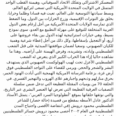
المعسكر الاشتراكي وتفكك الاتحاد السوفياتي، وهيمنة القطب الواحد
المتمثل في الولايت المتحدة الأمريكية التي تسعى لتركيع العالم،
وبسط سيادتها التوسعية على العالم، تعيت فيه فسادا وظلما وخرابا،
بخلق بؤر التوترات الإقبيمية، وزرع الحزازات بين الدول. وما الضغط
الذي تمارسه الولايات المتحدة الامريكية من أجل إرغام بعض الدول
العربية المتخلفة للتوقيع على مهزلة التطبيع مع العدو، سوى نموذج
بسيط، وهي خيارات استراتيجية لهذه الدول بين بقاء عروشها على
أربع، أو التعجيل بإسقاطها، وكل ذلك من أجل إعطاء شرعية وهمية
للكيان الصهيوني، وسعيا لضمان موافقتها المبدئية على قتل الشعب
الفلسطيني وإبادته، وتشريده، وفرض الهيمنة على أراضيه.. وهذا ما
نشاهده حاليا إزاء هذا الخراب الكبير الذي يتعرض له الشعب
الفلسطيني الأعزل تحت لهيب الهولوكست الصهيوني الذي يستهدف
البشر والشجر والحجر، ويرمي للقضاء على التواجد الفلسطيني فوق
أرض غزة، بزعامة الترسانة الامريكية الهمجية التي أبادت الهنود الحمر،
بحرق منازلهم وذبحهم واجبارهم علاى الهروب والتهجير القسري. في
الحلقة 70 من يوميات المقتلة الفظيعة التي تدخل ضمن سلسلة
التصفيات العرقية القظيعة التي تعرض لها العنصر البشري عبر التاريخ،
والتي نوثقها حلقاتها بموقع "أنطولوجيا السرد العربي"، يتمثل الأستاذ
الدكتور عادل الأسطه بمقطع من قصيدة (حالة حصار) للشاعر
الفلسطيني محمود دروبش (في انتفاضة الأقصى واجتياح المدن
الفلسطينية في العام ٢٠٠٢ أحصى محمود درويش خسائر الفلسطينيين