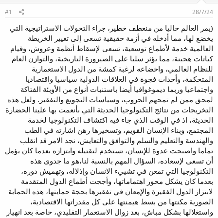
م
ل
#1
28/7/24
و
ب
ض
د
(يمر العالم حاليا من منعطف خطير، جراء التحولات الاستراتيجية التي
و
ء
يخضع لها، مما أدخله في أزمة حقيقية تسعى إلى تغيير الخريطة
ع
العالمية خدمة لأطماع توسعية، تسعى لإسقاط أنظمة وعروش، وقيام
كياتات هجينة، مما يؤثر سلبا على الصيرورة التاريخية، والتوازن العام
للنظام العالمي، واخضاعه لرغبة كمشة من الدول الاستعمارية
المتحكمة، وأحدات فجوة في العلاقات الدولية سياسيا واقتصاديا
واجتماعيا وربما ديموغوافيا أيضا باستنبات أنواع من الأوبئة الفتاكة
لمحق ممن لم تمحهم الحروب، وسياسات التجويع والتفقير. ولعل هذه
التخريجات من نتائج التكنولوجيا الحديثة التي ىأنعمت بها علينا الحضارة
الحديثة، اذ في الوقت الذي جاء فيه اكتشاف التكنولوجيا لخدمة
المجتمع، وبناء الإنسان القويم، وتسخيرها رهن اشارته في الطب
والهندسة والتعليم والسلم والتوافق والتعايش، نجد الامر قد انقلب
تماما واصبحت عدوة للإنسان، تستخدم لتقتيله وابتزازه بعدما كان يؤمل
أن تسعى لإسعاده، السؤال المهم بالنسبة لنا،هو ما جدوى هذه
التكنولوجيا التي تمعن في تشييء الانسان وإذلاله، وتهميش دوره،
بعدما كان يشكل محور اهتماماتها، وأججت أطماع الدول المتقدمة
لابتزاز الدول الفقيرة والإمعان في تفقيرها بحجة حمايتها، هذه الحماية
الصورية مكنتها من بسط هيمنتها على كل مقدراتها الاقتصادية،
واستغلالها بشكل مباش، بعد زوال الاستعمار التقليدي، خاصة بعد انهيار