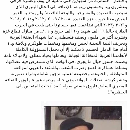
باختصار " خسائرنا: من شهيدين حتى ثمانية كل يوم، وعشرة جرحى
وعشرون بيتا وخمسون زيتونة، بالإضافة إلى الخلل البنيوي الذي
سيصيب القصيدة والمسرحية واللوحة الناقصة" ولم يمتد به العمر
ليعيش معنا حروب غزة العديدة: ٢٠٠٨ / ٢٠٠٩ و٢٠١٢ و٢٠١٤ و٢٠١٨
و٢٠٢١ و٢٠٢٣ التي تضاعفت فيها خسائرنا حتى بلغت في الحرب
الدائرة حاليا ١٦ ألف شهيد و٦٠ ألف جريح و٦٠. /.. من منازل قطاع غزة
وتشريد أكثر من مليون ونصف فلسطيني، عدا شهداء الضفة الغربية
وتجريف البنية التحتية لجنين ومخيمها ومخيمات طولكرم وبلاطة و..)
أمام هذا الدمار الجسيم لا يمكننا إلا أن نحمل المسؤولية الكاملة
لأنظمتنا العربية المتخاذلة الجبانة، وتعاملها بحياد مطلق، ولامبالاة تامة
وصمت جسور حيال ما يجري، في الوقت الذي تستعرض فيه عضلاتها،
وتسلط عساكرها لقمع وضرب الشعب. وللمثقف العربي لمواقفه
المتواطئة والخنوعة، وخضوعه لعملية تدجين شاملة بشراء ضميره،
وحشو كرشه بفضلات الموائد، وهي حالة مرضية عبر عنها وزير الثقافة
المصري السابق فاروق حسني بقوله "لقد أدخلت المثقفين إلى
الحظيرة".)