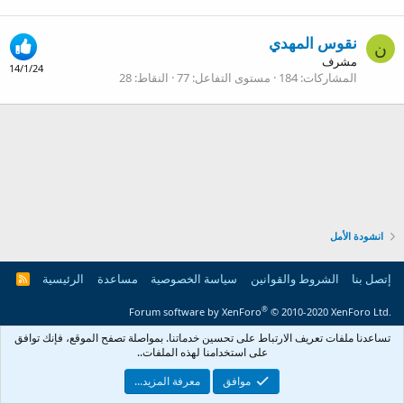
نقوس المهدي
ن
مشرف
14/1/24
المشاركات
184
مستوى التفاعل
77
النقاط
28
انشودة الأمل
إتصل بنا
الشروط والقوانين
سياسة الخصوصية
مساعدة
الرئيسية
R
S
S
®
Forum software by XenForo
© 2010-2020 XenForo Ltd.
تساعدنا ملفات تعريف الارتباط على تحسين خدماتنا. بمواصلة تصفح الموقع، فإنك توافق
على ‏استخدامنا لهذه الملفات..
موافق
معرفة المزيد...