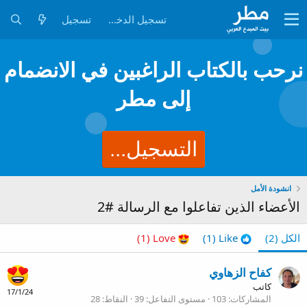
تسجيل الدخول
تسجيل
نرحب بالكتاب الراغبين في الانضمام
إلى مطر
التسجيل...
انشودة الأمل
الأعضاء الذين تفاعلوا مع الرسالة #2
الكل
(2)
Like
(1)
Love
(1)
كفاح الزهاوي
كاتب
17/1/24
المشاركات
103
مستوى التفاعل
39
النقاط
28