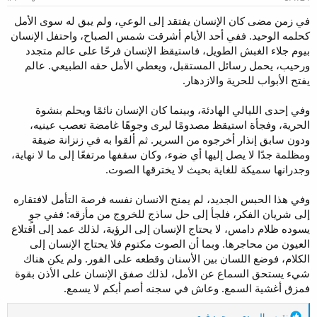
و
ب
ض
د
في زمن مضى كان الإنسان يفتقد إلى الوعي، ولم يبق له سوى الأمل
و
ء
كحلمه الوحيد. ففي أحد الأيام أشرقت شمس الصباح، واحتفل الإنسان
ع
بيوم جلاء الغبش الطويل، فاستيقظ الإنسان فرحًا على عالم متجدد
ورحيب، يحمل رسائل المستقبل، ويعطي الأمل حقه الطبيعي. عالم
يفتح الأبواب للحرية والازدهار.
وفي إحدى الليالي الهادئة، وبينما كان الإنسان نائمًا ويحلم بنشوة
الحرية، وفجأة استيقظ مصدومًا ليرى وجوهًا غامضة تعصب عينيه،
ودون سابق إنذار أخرجوه من السرير. ثم ألقوا به في زنزانة ضيقة
ومظلمة جدًا لا يصل إليها أي ضوء، وكان سقفها مرتفعًا إلى ما لا نهاية،
وجدرانها سميكة للغاية بحيث لا يخترقها الصوت.
وفي هذا الحبس الجديد، لم يمنح الانسان نفسه فرصة التأمل لافتقاره
إلى شريان الفكر، فلجأ إلى حل ساذج للخروج من مأزقه: ففي جوٍ
يسوده ظلام دامس، لا يحتاج الإنسان إلى الرؤية، لذلك عمد إلى اقتلاع
العيون من محاجرها. وبما أن الصوت مكتوم فلا يحتاج الإنسان إلى
الكلام، فوضع اللسان بين الأسنان وقطعه على الفور. ولم يكن هناك
شيء يستحق السماع عن الأمل، لذلك صفق الإنسان على الأذن بقوة
فمزق أغشية السمع. وعاش في سجنه أصم أبكم لا يسمع.
ا
نقوس المهدي
و
محمد فري