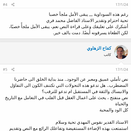
ت
#4
17/1/24
:
رغم هذه السوداوية ,,, يبقى الأمل ملجأ خصبا
تحية احترام وتقدير الاستاذ الفاضل محمد فري
أشكرك على تعليقك وعلى قراءة النص نعم، يبقى الأمل ملجأً خصبًا،
لكن الطغاة يسرقونه أيضًا. دمت بالف خير.
كفاح الزهاوي
كاتب
#5
17/1/24
نص تأملي عميق ومعبر عن الوجود.. منذ بداية الخلق الى حاضرنا
المضطرب.. هل تدعو هذه التحولات التي تكتنف الكون الى التفاؤل
والانبساك والثقة في المستقبل ام تدعو للترقب؟
نص منفتح ، يحث على اعمال العقل قبل القلب في التعامل مع التاريخ
والحياة
كل الود والمحبة
الاستاذ القدير نقوس المهدي تحية وسلام
استمتعت بهذه الإضاءة المستفيضة وتفاعلك الرائع مع النص وتقديم