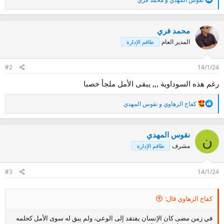
ل
ت
ف
محمد فري
ا
ع
المدير العام
طاقم الإدارة
ل
ا
ت
#2
14/1/24
:
رغم هذه السوداوية ,,, يبقى الأمل ملجأ خصبا
ا
كفاح الزهاوي
و
نقوس المهدي
ل
ت
ف
نقوس المهدي
ا
ن
ع
مشرف
طاقم الإدارة
ل
ا
ت
#3
14/1/24
:
كفاح الزهاوي قال:
في زمن مضى كان الإنسان يفتقد إلى الوعي، ولم يبق له سوى الأمل كحلمه