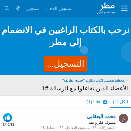
تسجيل الدخول
تسجيل
نرحب بالكتاب الراغبين في الانضمام
إلى مطر
التسجيل...
مخطط تفصيلي لكتاب ديكارت "حديث الطريقة"
الأعضاء الذين تفاعلوا مع الرسالة #1
الكل
(1)
Like
(1)
محمد اليعقابي
م
مشرف فكر و نقد
8/10/18
المشاركات
35
مستوى التفاعل
32
النقاط
18