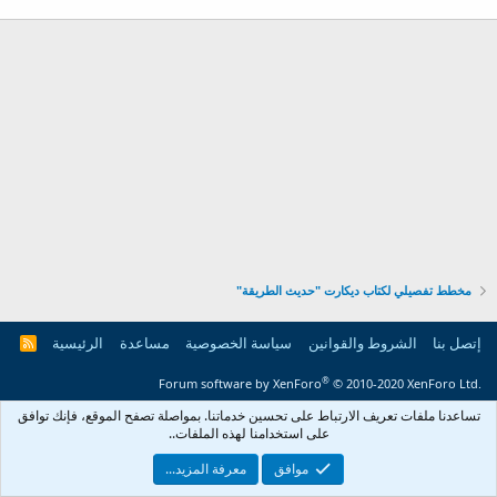
مخطط تفصيلي لكتاب ديكارت "حديث الطريقة"
إتصل بنا
الشروط والقوانين
سياسة الخصوصية
مساعدة
الرئيسية
R
S
S
®
Forum software by XenForo
© 2010-2020 XenForo Ltd.
تساعدنا ملفات تعريف الارتباط على تحسين خدماتنا. بمواصلة تصفح الموقع، فإنك توافق
على ‏استخدامنا لهذه الملفات..
موافق
معرفة المزيد...