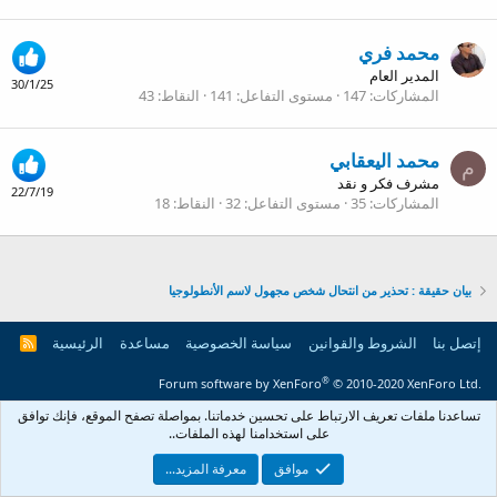
محمد فري
المدير العام
30/1/25
المشاركات
147
مستوى التفاعل
141
النقاط
43
محمد اليعقابي
م
مشرف فكر و نقد
22/7/19
المشاركات
35
مستوى التفاعل
32
النقاط
18
بيان حقيقة : تحذير من انتحال شخص مجهول لاسم الأنطولوجيا
إتصل بنا
الشروط والقوانين
سياسة الخصوصية
مساعدة
الرئيسية
R
S
S
®
Forum software by XenForo
© 2010-2020 XenForo Ltd.
تساعدنا ملفات تعريف الارتباط على تحسين خدماتنا. بمواصلة تصفح الموقع، فإنك توافق
على ‏استخدامنا لهذه الملفات..
موافق
معرفة المزيد...