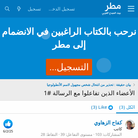
تسجيل الدخول
تسجيل
نرحب بالكتاب الراغبين في الانضمام
إلى مطر
التسجيل...
بيان حقيقة : تحذير من انتحال شخص مجهول لاسم الأنطولوجيا
الأعضاء الذين تفاعلوا مع الرسالة #1
الكل
(3)
Like
(3)
كفاح الزهاوي
كاتب
6/2/25
المشاركات
103
مستوى التفاعل
39
النقاط
28